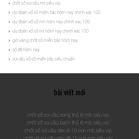
chốt số soi cầu mt siêu vip
dự đoán xổ số miền bắc hôm nay chính xác 100
dự đoán xổ số mn hôm nay chính xác 100
dự đoán xổ số mt hôm nay chính xác 100
giờ vàng chốt số miền bắc hôm nay
số đề hôm nay
soi cầu xổ số miền bắc siêu chuẩn
bài viết mới
chốt số soi cầu song thủ lô mb siêu vip
chốt số soi cầu bạch thủ lô mb siêu vip
chốt số soi cầu dàn lô 10 con mb siêu vip
chốt số soi cầu dàn đề 10 con mb siêu vip