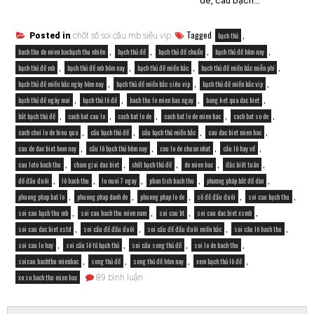
de, cầu bạch…
Tagged
,
bạch thủ
Posted in
chốt số soi cầu mb siêu vip
,
,
,
,
bach thu de mien bacbạch thu nhiên
bạch thủ đề
bạch thủ đề chuẩn
bạch thủ đề hôm nay
,
,
,
,
bạch thủ đề mb
bạch thủ đề mb hôm nay
bạch thủ đề miền bắc
bạch thủ đề miền bắc miễn phí
,
,
,
bạch thủ đề miền bắc ngày hôm nay
bạch thủ đề miền bắc siêu vip
bạch thủ đề miền bắc vip
,
,
,
,
bạch thủ đề ngày mai
bạch thủ lô đề
bach thu lo mien bac ngay
bang ket qua dac biet
,
,
,
,
,
bắt bạch thủ đề
cach bat cau lo
cach bat lo de
cach bat lo de mien bac
cach bat so de
,
,
,
,
cach choi lo de hieu qua
cầu bạch thủ đề
cầu bạch thủ miền bắc
cau dac biet mien bac
,
,
,
,
cau de dac biet hom nay
cầu lô bạch thủ hôm nay
cau lo de chuan nhat
cầu lô hay về
,
,
,
,
,
cau loto bach thu
cham giai dac biet
chốt bạch thủ đề
de mien bac
đăc biêt tuân
,
,
,
,
,
đề đầu đuôi
lô bach thu
lo nuoi 7 ngay
phan tich bach thu
phương pháp bắt đề dàn
,
,
,
,
,
phuong phap bat lo
phuong phap danh de
phuong phap lo de
số đề đầu đuôi
soi cau bạch thu
,
,
,
,
soi cau bạch thu mb
soi cau bach thu mien nam
soi cau bt
soi cau dac biet xsmb
,
,
,
,
soi cau dac biet xstd
soi cầu đề đầu đuôi
soi cầu đề đầu đuôi miền bắc
soi câu lô bach thu
,
,
,
,
soi cau lo hay
soi cầu lô tô bạch thủ
soi cầu song thủ đề
soi lo de bach thu
,
,
,
,
soicau bachthu mienbac
song thủ đề
song thủ đề hôm nay
xem bạch thủ lô đề
ở
xo so bach thu mien bac
89 bình luận
chốt
số
soi