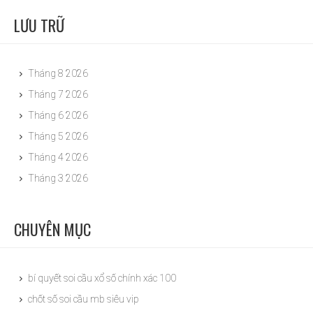
LƯU TRỮ
Tháng 8 2026
Tháng 7 2026
Tháng 6 2026
Tháng 5 2026
Tháng 4 2026
Tháng 3 2026
CHUYÊN MỤC
bí quyết soi cầu xổ số chính xác 100
chốt số soi cầu mb siêu vip