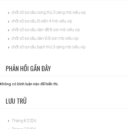
chốt số soi cầu song thủ 3 càng mb siêu vip
chốt số soi cầu lô xiên 4 mb siêu vip
chốt số soi cầu dàn đề 8 con mb siêu vip
chốt số soi cầu dàn lô 8 con mb siêu vip
chốt số soi cầu bạch thủ 3 càng mb siêu vip
PHẢN HỒI GẦN ĐÂY
Không có bình luận nào để hiển thị.
LƯU TRỮ
Tháng 8 2026