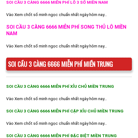
SOI CẦU 3 CÀNG 6666 MIỄN PHÍ LÔ 3 SỐ MIỀN NAM
Vào Xem chốt số minh ngọc chuẩn nhất ngày hôm nay…
SOI CẦU 3 CÀNG 6666 MIỄN PHÍ SONG THỦ LÔ MIỀN
NAM
Vào Xem chốt số minh ngọc chuẩn nhất ngày hôm nay…
SOI CẦU 3 CÀNG 6666 MIỄN PHÍ MIỀN TRUNG
SOI CẦU 3 CÀNG 6666 MIỄN PHÍ XỈU CHỦ MIỀN TRUNG
Vào Xem chốt số minh ngọc chuẩn nhất ngày hôm nay…
SOI CẦU 3 CÀNG 6666 MIỄN PHÍ CẶP XỈU CHỦ MIỀN TRUNG
Vào Xem chốt số minh ngọc chuẩn nhất ngày hôm nay…
SOI CẦU 3 CÀNG 6666 MIỄN PHÍ ĐẶC BIỆT MIỀN TRUNG