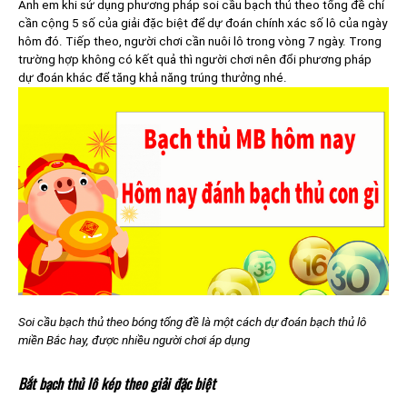
Anh em khi sử dụng phương pháp soi cầu bạch thủ theo tổng đề chỉ
cần cộng 5 số của giải đặc biệt để dự đoán chính xác số lô của ngày
hôm đó. Tiếp theo, người chơi cần nuôi lô trong vòng 7 ngày. Trong
trường hợp không có kết quả thì người chơi nên đổi phương pháp
dự đoán khác để tăng khả năng trúng thưởng nhé.
Soi cầu bạch thủ theo bóng tổng đề là một cách dự đoán bạch thủ lô
miền Bắc hay, được nhiều người chơi áp dụng
Bắt bạch thủ lô kép theo giải đặc biệt