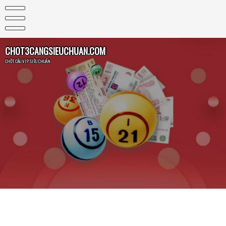
Skip
to
content
CHOT3CANGSIEUCHUAN.COM
CHỐT CẦU VÍP SIÊU CHUẨN