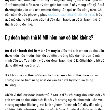
lô trở nên phổ biến cực kỳ đơn giản bởi con lô này mang đến tỷ lệ trả
thưởng hấp dẫn cho anh em mà không tốn quá nhiều công sức. Chỉ
cần nắm rõ các phương pháp
dự đoán bạch thủ lô MB hôm nay
hiệu
quả mà chúng tôi cung cấp tại đây, đảm bảo bạn sẽ ăn bạch thủ lô
thành công đó nhé.
Dự đoán bạch thủ lô MB hôm nay có khó không?
Dự đoán bạch thủ lô MB hôm nay
là điều mà anh em cược thủ cần
thực hiện nếu muốn nhận được tiền thưởng hấp dẫn từ con lô mà
mình đầu tư. Tuy nhiên, việc dự đoán bạch thủ lô là điều không hề dễ
dàng đối với người chơi.
Bởi không ai có thể dự đoán chính xác mà chỉ có thể chọn lọc ra
những con lô tiềm năng nhất để vào tiền với hy vọng sẽ trúng
thưởng.
Chính vì thế, dự đoán bạch thủ lô MB là điều vô cùng khó khăn đối với
anh em cược thủ, đặc biệt là đối với những người chơi mới. Còn với
những tay chơi lão làng, với kinh nghiệm “chinh chiến” dày dặn cùng
sở hữu nhiều phương pháp soi cầu hiệu quả, việc dự đoán bạch thủ