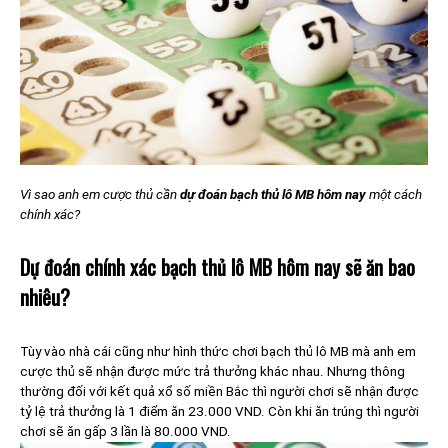
Vì sao anh em cược thủ cần
dự đoán bạch thủ lô MB hôm nay
một cách
chính xác?
Dự đoán chính xác bạch thủ lô MB hôm nay sẽ ăn bao
nhiêu?
Tùy vào nhà cái cũng như hình thức chơi bạch thủ lô MB mà anh em
cược thủ sẽ nhận được mức trả thưởng khác nhau. Nhưng thông
thường đối với kết quả xổ số miền Bắc thì người chơi sẽ nhận được
tỷ lệ trả thưởng là 1 điểm ăn 23.000 VND. Còn khi ăn trúng thì người
chơi sẽ ăn gấp 3 lần là 80.000 VND.