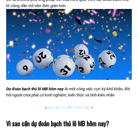
lô cũng dần trở nên đơn giản hơn.
Dự đoán bạch thủ lô MB hôm nay
là một công việc cực kỳ khó khăn, đòi
hỏi người chơi phải có kinh nghiệm, kiến thức và tính kiên nhẫn
»
soi cầu chuẩn miền bắc
«
Vì sao cần dự đoán bạch thủ lô MB hôm nay?