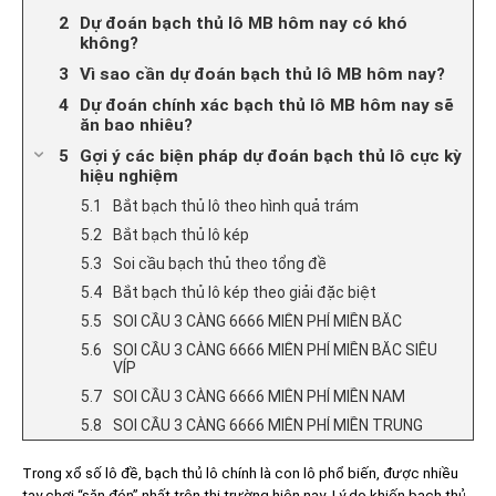
Dự đoán bạch thủ lô MB hôm nay có khó
không?
Vì sao cần dự đoán bạch thủ lô MB hôm nay?
Dự đoán chính xác bạch thủ lô MB hôm nay sẽ
ăn bao nhiêu?
Gợi ý các biện pháp dự đoán bạch thủ lô cực kỳ
hiệu nghiệm
Bắt bạch thủ lô theo hình quả trám
Bắt bạch thủ lô kép
Soi cầu bạch thủ theo tổng đề
Bắt bạch thủ lô kép theo giải đặc biệt
SOI CẦU 3 CÀNG 6666 MIỄN PHÍ MIỀN BẮC
SOI CẦU 3 CÀNG 6666 MIỄN PHÍ MIỀN BẮC SIÊU
VÍP
SOI CẦU 3 CÀNG 6666 MIỄN PHÍ MIỀN NAM
SOI CẦU 3 CÀNG 6666 MIỄN PHÍ MIỀN TRUNG
Trong xổ số lô đề, bạch thủ lô chính là con lô phổ biến, được nhiều
tay chơi “săn đón” nhất trên thị trường hiện nay. Lý do khiến bạch thủ