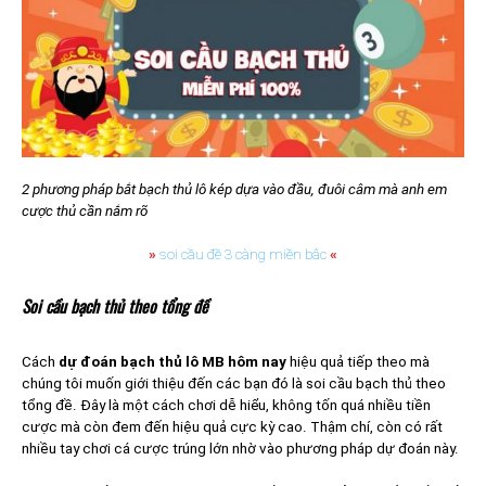
2 phương pháp bắt bạch thủ lô kép dựa vào đầu, đuôi câm mà anh em
cược thủ cần nắm rõ
»
soi cầu đề 3 càng miền bắc
«
Soi cầu bạch thủ theo tổng đề
Cách
dự đoán bạch thủ lô MB hôm nay
hiệu quả tiếp theo mà
chúng tôi muốn giới thiệu đến các bạn đó là soi cầu bạch thủ theo
tổng đề. Đây là một cách chơi dễ hiểu, không tốn quá nhiều tiền
cược mà còn đem đến hiệu quả cực kỳ cao. Thậm chí, còn có rất
nhiều tay chơi cá cược trúng lớn nhờ vào phương pháp dự đoán này.