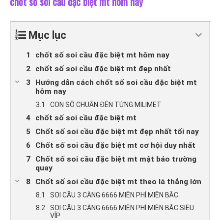
chốt số soi cầu đặc biệt mt hôm nay
Mục lục
chốt số soi cầu đặc biệt mt hôm nay
chốt số soi cầu đặc biệt mt đẹp nhất
Hướng dẫn cách chốt số soi cầu đặc biệt mt
hôm nay
CON SỐ CHUẨN ĐẾN TỪNG MILIMET
chốt số soi cầu đặc biệt mt
Chốt số soi cầu đặc biệt mt đẹp nhất tối nay
Chốt số soi cầu đặc biệt mt cơ hội duy nhất
Chốt số soi cầu đặc biệt mt mật báo trường
quay
Chốt số soi cầu đặc biệt mt theo là thắng lớn
SOI CẦU 3 CÀNG 6666 MIỄN PHÍ MIỀN BẮC
SOI CẦU 3 CÀNG 6666 MIỄN PHÍ MIỀN BẮC SIÊU
VÍP