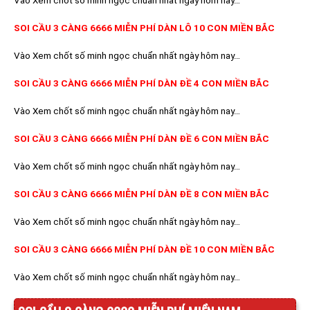
Vào Xem chốt số minh ngọc chuẩn nhất ngày hôm nay…
SOI CẦU 3 CÀNG 6666 MIỄN PHÍ DÀN LÔ 10 CON MIỀN BẮC
Vào Xem chốt số minh ngọc chuẩn nhất ngày hôm nay…
SOI CẦU 3 CÀNG 6666 MIỄN PHÍ DÀN ĐỀ 4 CON MIỀN BẮC
Vào Xem chốt số minh ngọc chuẩn nhất ngày hôm nay…
SOI CẦU 3 CÀNG 6666 MIỄN PHÍ DÀN ĐỀ 6 CON MIỀN BẮC
Vào Xem chốt số minh ngọc chuẩn nhất ngày hôm nay…
SOI CẦU 3 CÀNG 6666 MIỄN PHÍ DÀN ĐỀ 8 CON MIỀN BẮC
Vào Xem chốt số minh ngọc chuẩn nhất ngày hôm nay…
SOI CẦU 3 CÀNG 6666 MIỄN PHÍ DÀN ĐỀ 10 CON MIỀN BẮC
Vào Xem chốt số minh ngọc chuẩn nhất ngày hôm nay…