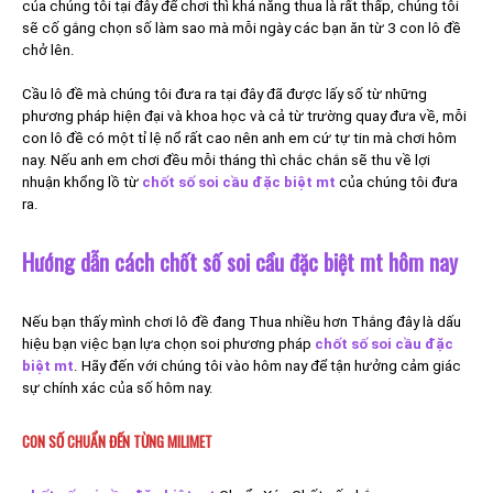
của chúng tôi tại đây để chơi thì khả năng thua là rất thấp, chúng tôi
sẽ cố gắng chọn số làm sao mà mỗi ngày các bạn ăn từ 3 con lô đề
chở lên.
Cầu lô đề mà chúng tôi đưa ra tại đây đã được lấy số từ những
phương pháp hiện đại và khoa học và cả từ trường quay đưa về, mỗi
con lô đề có một tỉ lệ nổ rất cao nên anh em cứ tự tin mà chơi hôm
nay. Nếu anh em chơi đều mỗi tháng thì chắc chắn sẽ thu về lợi
nhuận khổng lồ từ
chốt số soi cầu đặc biệt mt
của chúng tôi đưa
ra.
Hướng dẫn cách
chốt số soi cầu đặc biệt mt
hôm nay
Nếu bạn thấy mình chơi lô đề đang Thua nhiều hơn Thắng đây là dấu
hiệu bạn việc bạn lựa chọn soi phương pháp
chốt số soi cầu đặc
biệt mt
. Hãy đến với chúng tôi vào hôm nay để tận hưởng cảm giác
sự chính xác của số hôm nay.
CON SỐ CHUẨN ĐẾN TỪNG MILIMET