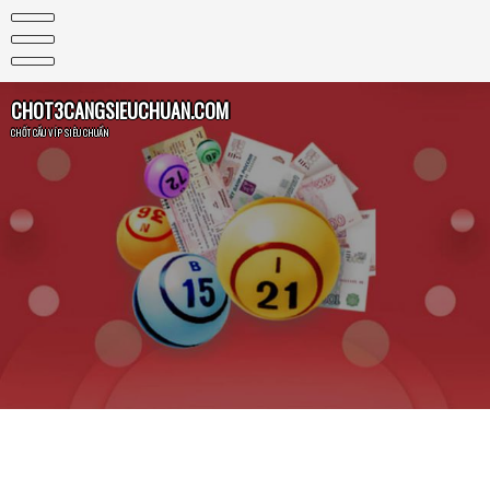
Skip
to
content
CHOT3CANGSIEUCHUAN.COM
CHỐT CẦU VÍP SIÊU CHUẨN