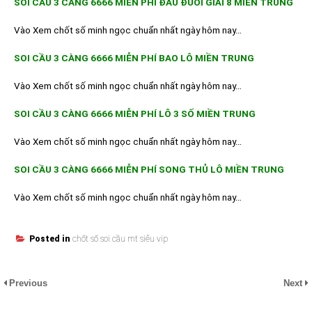
SOI CẦU 3 CÀNG 6666 MIỄN PHÍ ĐẦU ĐUÔI GIẢI 8 MIỀN TRUNG
Vào Xem chốt số minh ngọc chuẩn nhất ngày hôm nay…
SOI CẦU 3 CÀNG 6666 MIỄN PHÍ BAO LÔ MIỀN TRUNG
Vào Xem chốt số minh ngọc chuẩn nhất ngày hôm nay…
SOI CẦU 3 CÀNG 6666 MIỄN PHÍ LÔ 3 SỐ MIỀN TRUNG
Vào Xem chốt số minh ngọc chuẩn nhất ngày hôm nay…
SOI CẦU 3 CÀNG 6666 MIỄN PHÍ SONG THỦ LÔ MIỀN TRUNG
Vào Xem chốt số minh ngọc chuẩn nhất ngày hôm nay…
Posted in
chốt số soi cầu mt siêu vip
Previous
Next