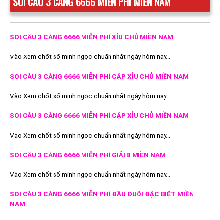
SOI CẦU 3 CÀNG 6666 MIỄN PHÍ MIỀN NAM
SOI CẦU 3 CÀNG 6666 MIỄN PHÍ XỈU CHỦ MIỀN NAM
Vào Xem chốt số minh ngọc chuẩn nhất ngày hôm nay…
SOI CẦU 3 CÀNG 6666 MIỄN PHÍ CẶP XỈU CHỦ MIỀN NAM
Vào Xem chốt số minh ngọc chuẩn nhất ngày hôm nay…
SOI CẦU 3 CÀNG 6666 MIỄN PHÍ CẶP XỈU CHỦ MIỀN NAM
Vào Xem chốt số minh ngọc chuẩn nhất ngày hôm nay…
SOI CẦU 3 CÀNG 6666 MIỄN PHÍ GIẢI 8 MIỀN NAM
Vào Xem chốt số minh ngọc chuẩn nhất ngày hôm nay…
SOI CẦU 3 CÀNG 6666 MIỄN PHÍ ĐẦU ĐUÔI ĐẶC BIỆT MIỀN
NAM