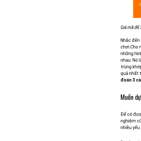
Giả mã để 
Nhắc đến 3
chơi.Cho n
những hình
nhau. Nó l
trùng khớp
quả nhất t
đoán 3 cà
Muốn dự 
Để có được
nghiệm cũ
nhiều yếu