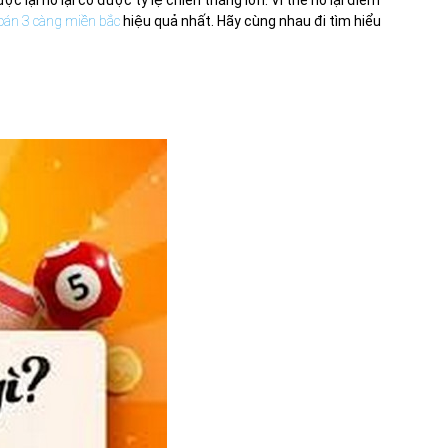
oán 3 càng miền bắc
hiệu quả nhất. Hãy cùng nhau đi tìm hiểu