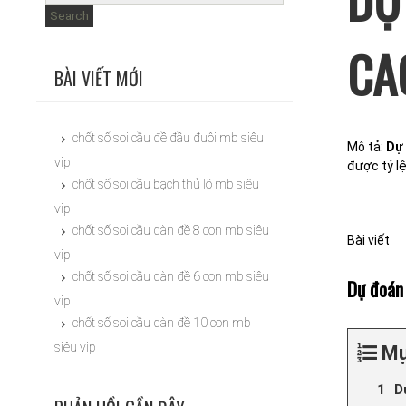
Search
CA
BÀI VIẾT MỚI
chốt số soi cầu đề đầu đuôi mb siêu
Mô tả:
Dự 
vip
được tỷ l
chốt số soi cầu bạch thủ lô mb siêu
vip
chốt số soi cầu dàn đề 8 con mb siêu
Bài viết
vip
chốt số soi cầu dàn đề 6 con mb siêu
Dự đoán 
vip
chốt số soi cầu dàn đề 10 con mb
siêu vip
Mụ
D