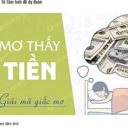
 tố tâm linh để dự đoán
eo tâm linh