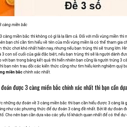
3 càng miền bắc
 càng miền bắc thì không có gì là lạ lầm cả. Đối với mỗi vùng miền thì 
ên bạn chỉ cần tìm hiểu về tên của mỗi vùng miền là có thể tham gia ch
 thức chơi khó nhất hiện nay, nhưng nếu bạn trúng thì sẽ trung lớn. H
à 3 con số cuối của giải đặc biệt, nếu bạn trùng thì sẽ là người dành đư
 với bạn trong bảng kết quả thì hiển nhiên bạn cũng là người trúng 3 
hì bạn nên trau dồi các kiến thức cũng như tìm hiểu kinh nghiệm quý b
ng miền bắc
chính xác nhất.
đoán được 3 càng miền bắc chính xác nhất thì bạn cần dựa
 những dự đoán về 3 càng miền bắc thì bạn cần hiểu được 3 càng là gì,
ng như các phương thức để dự đoán 3 càng đề nhất. Bởi lẽ dự đoán 
 tố. Cho nên bạn cần dựa vào các yếu tố khách quan nhất để có thể dự 