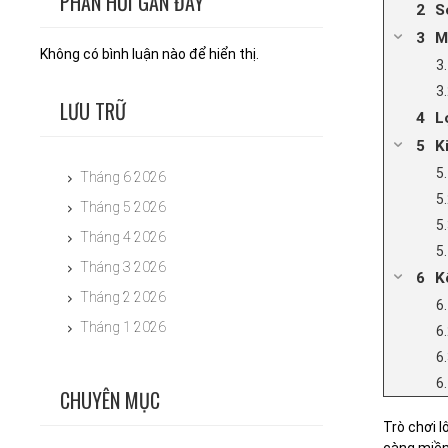
PHẢN HỒI GẦN ĐÂY
S
M
Không có bình luận nào để hiển thị.
LƯU TRỮ
L
K
Tháng 6 2026
Tháng 5 2026
Tháng 4 2026
Tháng 3 2026
K
Tháng 2 2026
Tháng 1 2026
CHUYÊN MỤC
Trò chơi l
càng miền 