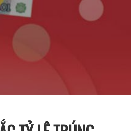
ẮC TỶ LỆ TRÚNG