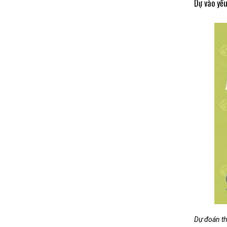
Dự vào yếu
Dự đoán th