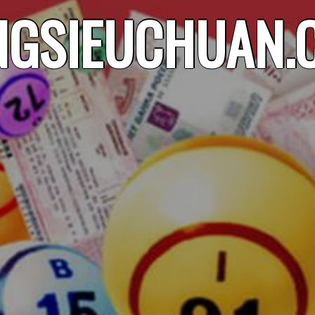
NGSIEUCHUAN.