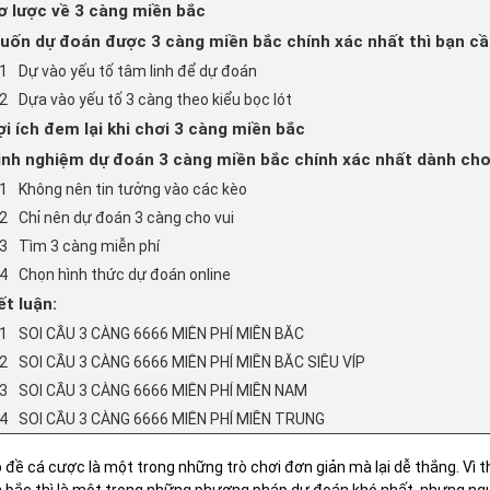
ơ lược về 3 càng miền bắc
uốn dự đoán được 3 càng miền bắc chính xác nhất thì bạn cầ
Dự vào yếu tố tâm linh để dự đoán
Dựa vào yếu tố 3 càng theo kiểu bọc lót
ợi ích đem lại khi chơi 3 càng miền bắc
inh nghiệm dự đoán 3 càng miền bắc chính xác nhất dành cho
Không nên tin tưởng vào các kèo
Chỉ nên dự đoán 3 càng cho vui
Tìm 3 càng miễn phí
Chọn hình thức dự đoán online
ết luận:
SOI CẦU 3 CÀNG 6666 MIỄN PHÍ MIỀN BẮC
SOI CẦU 3 CÀNG 6666 MIỄN PHÍ MIỀN BẮC SIÊU VÍP
SOI CẦU 3 CÀNG 6666 MIỄN PHÍ MIỀN NAM
SOI CẦU 3 CÀNG 6666 MIỄN PHÍ MIỀN TRUNG
ô đề cá cược là một trong những trò chơi đơn giản mà lại dễ thắng. Vì 
bắc thì là một trong những phương pháp dự đoán khó nhất, nhưng ngược 