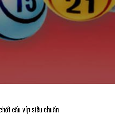
chốt cầu víp siêu chuẩn