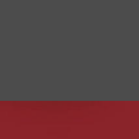
Skip
to
content