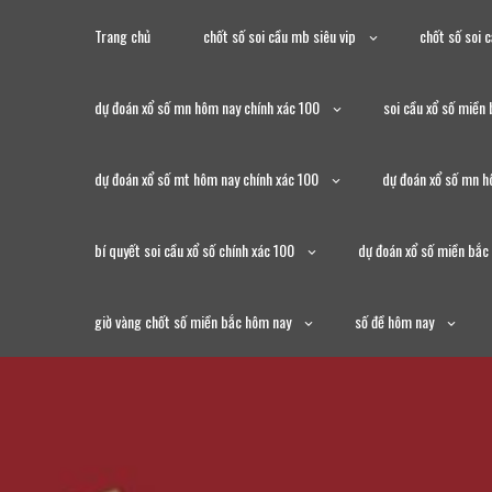
Trang chủ
chốt số soi cầu mb siêu vip
chốt số soi c
dự đoán xổ số mn hôm nay chính xác 100
soi cầu xổ số miền
dự đoán xổ số mt hôm nay chính xác 100
dự đoán xổ số mn h
bí quyết soi cầu xổ số chính xác 100
dự đoán xổ số miền bắc
giờ vàng chốt số miền bắc hôm nay
số đề hôm nay