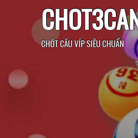
CHOT3CA
CHỐT CẦU VÍP SIÊU CHUẨN