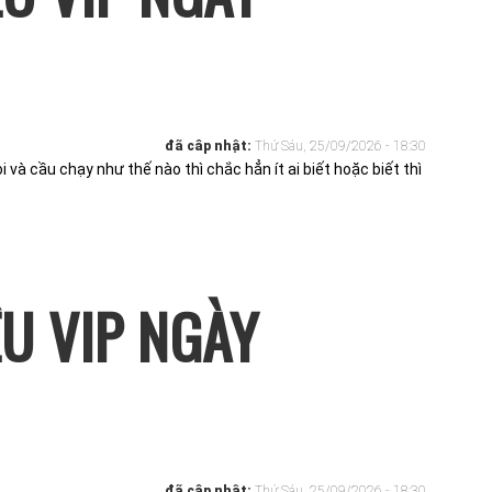
đã câp nhật:
Thứ Sáu, 25/09/2026 - 18:30
 và cầu chạy như thế nào thì chắc hẳn ít ai biết hoặc biết thì
ÊU VIP NGÀY
đã câp nhật:
Thứ Sáu, 25/09/2026 - 18:30