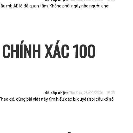
 cầu mb AE lô đề quan tâm. Không phải ngày nào người chơi
 CHÍNH XÁC 100
đã câp nhật:
Thứ Sáu, 25/09/2026 - 18:30
heo đó, cùng bài viết này tìm hiểu các bí quyết soi cầu xổ số