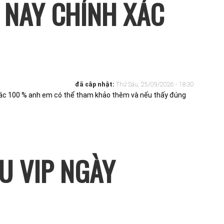
 NAY CHÍNH XÁC
đã câp nhật:
Thứ Sáu, 25/09/2026 - 18:30
 xác 100 % anh em có thể tham khảo thêm và nếu thấy đúng
U VIP NGÀY