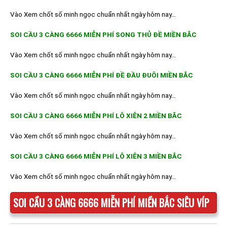
Vào Xem chốt số minh ngọc chuẩn nhất ngày hôm nay…
SOI CẦU 3 CÀNG 6666 MIỄN PHÍ SONG THỦ ĐỀ MIỀN BẮC
Vào Xem chốt số minh ngọc chuẩn nhất ngày hôm nay…
SOI CẦU 3 CÀNG 6666 MIỄN PHÍ ĐỀ ĐẦU ĐUÔI MIỀN BẮC
Vào Xem chốt số minh ngọc chuẩn nhất ngày hôm nay…
SOI CẦU 3 CÀNG 6666 MIỄN PHÍ LÔ XIÊN 2 MIỀN BẮC
Vào Xem chốt số minh ngọc chuẩn nhất ngày hôm nay…
SOI CẦU 3 CÀNG 6666 MIỄN PHÍ LÔ XIÊN 3 MIỀN BẮC
Vào Xem chốt số minh ngọc chuẩn nhất ngày hôm nay…
SOI CẦU 3 CÀNG 6666 MIỄN PHÍ MIỀN BẮC SIÊU VÍP