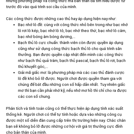
những phương pháp và công thức mà bản thân đã tìm hiểu được từ
trước đó vào quá trình soi cầu của mình.
Các công thức được những cao thủ hay áp dụng hiện nay như:
Bạc nhớ lô đề: cùng với công thức nhỏ bên trong như bạc nhớ
lô rơi lô kép, bạc nhớ lô tô, bạc nhớ theo thứ, bạc nhớ lô câm,
bạc nhớ bóng âm bóng dương,…
Bạch thủ lô cực chuẩn: thành viên còn được quyền áp dụng
cũng như sử dụng công thức bạch thủ lô cho quá trình săn
thưởng. Bạn được quyền cập nhật đến mình các công thức
như bạch thủ quả trám, bạch thủ pascal, bạch thủ lô rơi, bạch
thủ khuyết góc,…
Giải mã giấc mơ: là phương pháp mà các cao thủ đánh cược
lô đề khó bỏ lỡ được. Người chơi được quyền tham gia với
chúng để bắt đầu những con số hấp dẫn nhất. Tuy nhiên giấc
mơ thì bạn cần phải nhớ kỹ, nếu nhớ mơ hồ thì chỉ cho ra được
các con số chung.
Phân tích và tính toán cũng có thể thực hiện áp dụng tính xác suất
thống kê. Người chơi có thể tự tính hoặc dựa vào những công cụ
được một số diễn đàn cung cấp trên thị trường hiện nay. Chắc chắn
bạn sẽ không bỏ lỡ được những cơ hội với giá trị thưởng cực đỉnh
cho bản thân của mình.