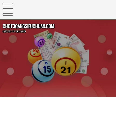
Skip
to
content
CHOT3CANGSIEUCHUAN.COM
CHỐT CẦU VÍP SIÊU CHUẨN