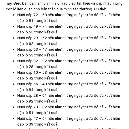
này. Điều bạn cần làm chính là đi vào việc tìm hiểu và cập nhật những
con lô liên quan cho bản thân của mình săn thưởng. Cụ thể:
Nuôi cặp 72 – 63 nếu như những ngày trước đó đã xuất hiện
cặp lô 81 trong kết quả.
Nuôi cặp 49 – 74 nếu như những ngày trước đó đã xuất hiện
cặp lô 55 trong kết quả.
Nuôi cặp 29 – 52 nếu như những ngày trước đó đã xuất hiện
cặp lô 62 trong kết quả.
Nuôi cặp 63 – 47 nếu như những ngày trước đó đã xuất hiện
cặp lô 53 trong kết quả.
Nuôi cặp 02 – 92 nếu như những ngày trước đó đã xuất hiện
cặp lô 28 trong kết quả.
Nuôi cặp 10 – 53 nếu như những ngày trước đó đã xuất hiện
cặp lô 42 trong kết quả.
Nuôi cặp 65 – 48 nếu như những ngày trước đó đã xuất hiện
cặp lô 84 trong kết quả.
Nuôi cặp 28 – 61 nếu như những ngày trước đó đã xuất hiện
cặp lô 92 trong kết quả.
Nuôi cặp 73 – 82 nếu như những ngày trước đó đã xuất hiện
cặp lô 51 trong kết quả.
Nuôi cặp 47 – 64 nếu như những ngày trước đó đã xuất hiện
cặp lô 39 trong kết quả.