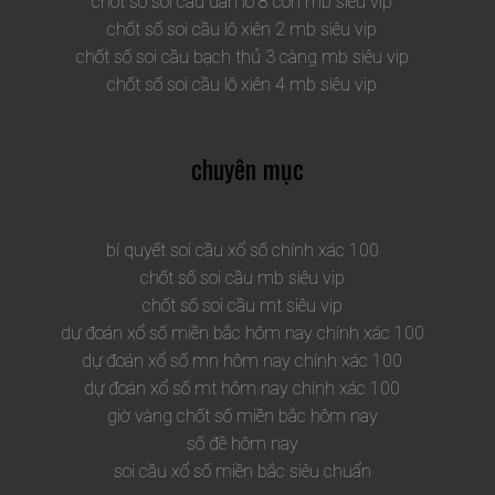
chốt số soi cầu dàn lô 8 con mb siêu vip
chốt số soi cầu lô xiên 2 mb siêu vip
chốt số soi cầu bạch thủ 3 càng mb siêu vip
chốt số soi cầu lô xiên 4 mb siêu vip
chuyên mục
bí quyết soi cầu xổ số chính xác 100
chốt số soi cầu mb siêu vip
chốt số soi cầu mt siêu vip
dự đoán xổ số miền bắc hôm nay chính xác 100
dự đoán xổ số mn hôm nay chính xác 100
dự đoán xổ số mt hôm nay chính xác 100
giờ vàng chốt số miền bắc hôm nay
số đề hôm nay
soi cầu xổ số miền bắc siêu chuẩn