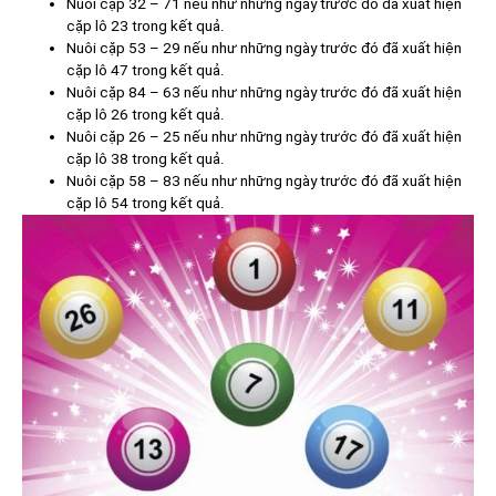
Nuôi cặp 32 – 71 nếu như những ngày trước đó đã xuất hiện
cặp lô 23 trong kết quả.
Nuôi cặp 53 – 29 nếu như những ngày trước đó đã xuất hiện
cặp lô 47 trong kết quả.
Nuôi cặp 84 – 63 nếu như những ngày trước đó đã xuất hiện
cặp lô 26 trong kết quả.
Nuôi cặp 26 – 25 nếu như những ngày trước đó đã xuất hiện
cặp lô 38 trong kết quả.
Nuôi cặp 58 – 83 nếu như những ngày trước đó đã xuất hiện
cặp lô 54 trong kết quả.