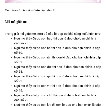
Bạc nhớ với các cặp số đẹp tạo dàn lô
Giải mã giấc mơ
Trong giải mã giấc mơ, một số cặp lô đẹp có khả năng xuất hiện như:
Ngủ mơ thấy được con heo thì con lô đẹp cho bạn chính là
cặp số 73.
Ngủ mơ thấy được con hổ thì con lô đẹp cho bạn chính là cặp
số 60.
Ngủ mơ thấy được con rắn thì con lô đẹp cho bạn chính là cặp
số 32.
Ngủ mơ thấy được con dơi thì con lô đẹp cho bạn chính là cặp
số 58.
Ngủ mơ thấy được con gà thì con lô đẹp cho bạn chính là cặp
số 22.
Ngủ mơ thấy được con vịt thì con lô đẹp cho bạn chính là cặp
số 49.
Ngủ mơ thấy được con chó thì con lô đẹp cho bạn chính là
cặp số 29.
Ngủ mơ thấy được con khỉ thì con lô đẹp cho bạn chính là cặp