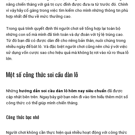
năng chiến thắng với giá trị cực đỉnh được đưa ra từ trước đó. Chính
vì vậy hãy cố gắng trong việc tìm kiếm cho mình những thông tin phù
hợp nhất để thu về mức thưởng cao.
Trong quá trình quyết định thì người chơi sẽ tổng hợp lại toàn bộ
những con số mà mình đã tính toán và dự đoán với tỷ lệ trúng cao.
Từ đó bạn đã có được dàn đề cho riêng bản thân, nuôi chúng trong
nhiều ngày để bắt lô. Và đặc biệt người chơi cũng nên chú ý với việc
sử dụng vốn cược sao cho hiệu quả mà không bị rơi vào rủi ro thua lỗ
lớn.
Một số công thức soi cầu dàn lô
Những
hướng dẫn soi cầu dàn lô hôm nay siêu chuẩn
đã được
cập nhật bên trên. Ngay bây giờ bạn nên đi vào tìm hiểu thêm một số
công thức có thể giúp mình chiến thắng.
Công thức bạc nhớ
Người chơi không cần thực hiện quá nhiều hoạt động với công thức