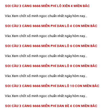
SOI CẦU 3 CÀNG 6666 MIỄN PHÍ LÔ XIÊN 4 MIỀN BẮC
Vào Xem chốt số minh ngọc chuẩn nhất ngày hôm nay…
SOI CẦU 3 CÀNG 6666 MIỄN PHÍ DÀN LÔ 4 CON MIỀN BẮC
Vào Xem chốt số minh ngọc chuẩn nhất ngày hôm nay…
SOI CẦU 3 CÀNG 6666 MIỄN PHÍ DÀN LÔ 6 CON MIỀN BẮC
Vào Xem chốt số minh ngọc chuẩn nhất ngày hôm nay…
SOI CẦU 3 CÀNG 6666 MIỄN PHÍ DÀN LÔ 8 CON MIỀN BẮC
Vào Xem chốt số minh ngọc chuẩn nhất ngày hôm nay…
SOI CẦU 3 CÀNG 6666 MIỄN PHÍ DÀN LÔ 10 CON MIỀN BẮC
Vào Xem chốt số minh ngọc chuẩn nhất ngày hôm nay…
SOI CẦU 3 CÀNG 6666 MIỄN PHÍ DÀN ĐỀ 4 CON MIỀN BẮC