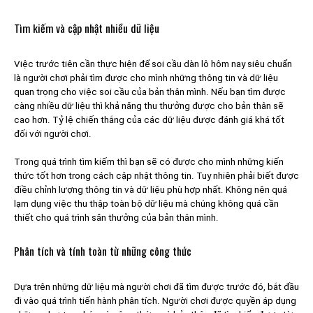
Tìm kiếm và cập nhật nhiều dữ liệu
Việc trước tiên cần thực hiện để soi cầu dàn lô hôm nay siêu chuẩn
là người chơi phải tìm được cho mình những thông tin và dữ liệu
quan trọng cho việc soi cầu của bản thân mình. Nếu bạn tìm được
càng nhiều dữ liệu thì khả năng thu thưởng được cho bản thân sẽ
cao hơn. Tỷ lệ chiến thắng của các dữ liệu được đánh giá khá tốt
đối với người chơi.
Trong quá trình tìm kiếm thì bạn sẽ có được cho mình những kiến
thức tốt hơn trong cách cập nhật thông tin. Tuy nhiên phải biết được
điều chỉnh lượng thông tin và dữ liệu phù hợp nhất. Không nên quá
lạm dụng việc thu thập toàn bộ dữ liệu mà chúng không quá cần
thiết cho quá trình săn thưởng của bản thân mình.
Phân tích và tính toàn từ những công thức
Dựa trên những dữ liệu mà người chơi đã tìm được trước đó, bắt đầu
đi vào quá trình tiến hành phân tích. Người chơi được quyền áp dụng