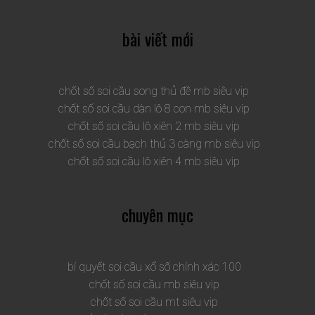
bài viết mới
chốt số soi cầu song thủ đề mb siêu vip
chốt số soi cầu dàn lô 8 con mb siêu vip
chốt số soi cầu lô xiên 2 mb siêu vip
chốt số soi cầu bạch thủ 3 càng mb siêu vip
chốt số soi cầu lô xiên 4 mb siêu vip
chuyên mục
bí quyết soi cầu xổ số chính xác 100
chốt số soi cầu mb siêu vip
chốt số soi cầu mt siêu vip