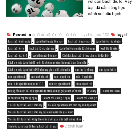
với con bạch thủ lô. Vậy
bạn đã sẵn sàng học
cách soi cầu bạch…
Tagged
Posted in
dự đoán xổ số miền bắc hôm nay chính xác 100
,
,
,
,
bạch thủ lô mỗi ngày
bạch thủ lô ngày hôm nay
bạch thủ lô ngày mai
bạch thủ lô siêu chuẩn
,
,
,
,
bạch thủ lô vip
bạch thủ lô vip hôm nay
bạch thủ lô vip miền bắc hôm nay
bạch thủ lô xiên
,
,
,
bạch thủ lô xiên 4
bạch thủ ngày hôm nay
Cách bắt bạch thủ lô theo tổng giải đặc biệt
,
Cách soi cầu bạch thủ đề miền Bắc hôm nay bằng hình quả trám đơn giản
,
,
,
Cách soi cầu bạch thủ lô MB hôm nay giúp chốt số chuẩn
cao thu lo khung
câu bạch thủ lô
,
,
,
,
câu bạch thủ mb
cau bach thu mb
cau lo bạch thu
cầu lô bạch thủ
,
,
,
cầu lô de bạch thủ chính xác 100
cầu vip bạch thủ mb
dàn de bạch thủ
,
,
,
Hướng dẫn cách soi cầu bạch thủ lô MB hôm nay giúp chốt số chuẩn
lo 2nhay
lo bach thu 888
,
,
,
lo bach thu dep trong ngay
lô bạch thủ khung 3 ngày
lô bạch thủ khung 5
,
,
soi cầu bạch thủ lô MB hôm nay
soi cầu bạch thủ lô mb hôm nay cầu đẹp nhất
,
Soi cầu bạch thủ lô MB hôm nay cực chuẩn dựa vào giải nhất
,
Soi cầu bắt bạch thủ lô kép theo đầu đuôi giải đặc biệt giống nhau
ở
Tìm hiểu cách chơi để trúng bạch thủ lô là gì
2 bình luận
soi
cầu