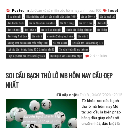
Tagged
Posted in
dự đoán xổ số miền bắc hôm nay chính xác 100
,
,
,
,
6 so mien phi
Bật mí những cách soi cầu dàn lô chắc thắng 100
dàn de 60 vip
dàn de bạch thủ
,
,
,
,
,
dàn de đầu đuôi
dàn de đầu đuôi miền bắc
dàn đề 3 càng
dan lo 10 con
dan lo 6
,
,
,
,
,
dan lo 6 con
dan lo 6 so
dan lo 6 so mien phi
dan lo dàn lô đẹp hôm nay
dàn lô đẹp
,
,
,
,
dàn lô vip 4 số đẹp
dàn xiên 2
dàn xiên 2 rồng bạch kim
dàn xiên 3
,
,
,
Những cách đánh dàn lô chắc thắng 100
soi cầu dàn lô
soi cầu dàn lô chắc thắng 100
,
,
soi cầu dàn lô chắc thắng 100 đánh bại chủ lô
Soi cầu lô dàn là như thế nào
ở
,
Thực hiện đánh dàn lô theo tổng thiếu
Thực hiện đánh lô dàn theo chạm
2 bình luận
soi
cầu
dàn
SOI CẦU BẠCH THỦ LÔ MB HÔM NAY CẦU ĐẸP
lô
chắc
NHẤT
thắng
100
đã câp nhật:
Thứ Ba, 04/08/2026 - 20:15
đánh
Từ khóa: soi cầu bạch
bại
thủ lô mb hôm nay Mô
chủ
lô
tả: Soi cầu là biện pháp
hàng đầu giúp chốt số
chuẩn nhất, đặc biệt là