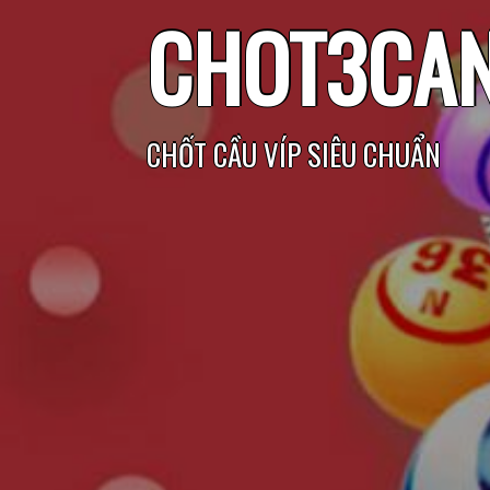
CHOT3CA
CHỐT CẦU VÍP SIÊU CHUẨN