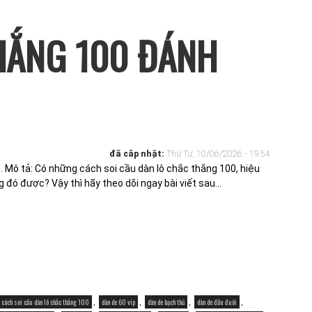
HẮNG 100 ĐÁNH
đã câp nhật:
Thứ Tư, 10/06/2026 - 19:54
. Mô tả: Có những cách soi cầu dàn lô chắc thắng 100, hiệu
 đó được? Vậy thì hãy theo dõi ngay bài viết sau…
,
,
,
,
 cách soi cầu dàn lô chắc thắng 100
dàn de 60 vip
dàn de bạch thủ
dàn de đầu đuôi