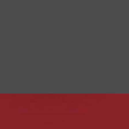
Skip
to
content