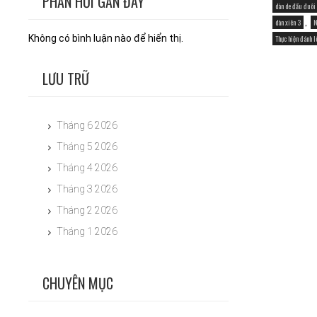
PHẢN HỒI GẦN ĐÂY
dàn de đầu đuôi
,
dàn xiên 3
N
Không có bình luận nào để hiển thị.
Thực hiện đánh l
LƯU TRỮ
Tháng 6 2026
Tháng 5 2026
Tháng 4 2026
Tháng 3 2026
Tháng 2 2026
Tháng 1 2026
CHUYÊN MỤC