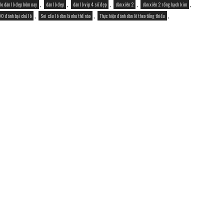
,
,
,
,
,
lo dàn lô đẹp hôm nay
dàn lô đẹp
dàn lô vip 4 số đẹp
dàn xiên 2
dàn xiên 2 rồng bạch kim
,
,
,
00 đánh bại chủ lô
Soi cầu lô dàn là như thế nào
Thực hiện đánh dàn lô theo tổng thiếu