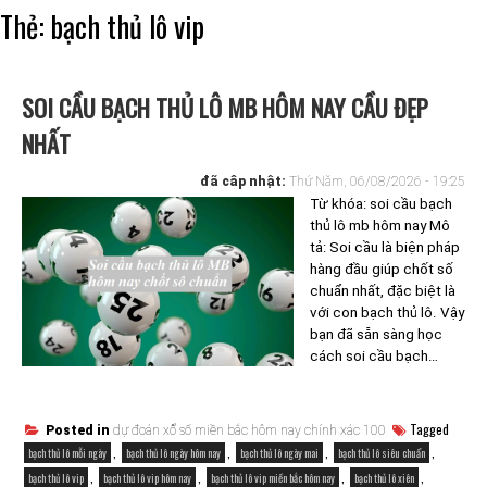
Thẻ:
bạch thủ lô vip
SOI CẦU BẠCH THỦ LÔ MB HÔM NAY CẦU ĐẸP
NHẤT
đã câp nhật:
Thứ Năm, 06/08/2026 - 19:25
Từ khóa: soi cầu bạch
thủ lô mb hôm nay Mô
tả: Soi cầu là biện pháp
hàng đầu giúp chốt số
chuẩn nhất, đặc biệt là
với con bạch thủ lô. Vậy
bạn đã sẵn sàng học
cách soi cầu bạch…
Tagged
Posted in
dự đoán xổ số miền bắc hôm nay chính xác 100
,
,
,
,
bạch thủ lô mỗi ngày
bạch thủ lô ngày hôm nay
bạch thủ lô ngày mai
bạch thủ lô siêu chuẩn
,
,
,
,
bạch thủ lô vip
bạch thủ lô vip hôm nay
bạch thủ lô vip miền bắc hôm nay
bạch thủ lô xiên