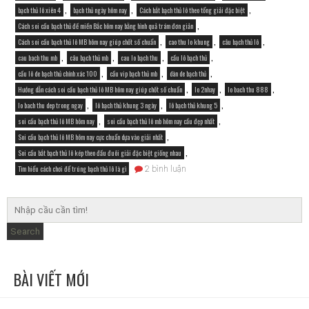
,
,
,
bạch thủ lô xiên 4
bạch thủ ngày hôm nay
Cách bắt bạch thủ lô theo tổng giải đặc biệt
,
Cách soi cầu bạch thủ đề miền Bắc hôm nay bằng hình quả trám đơn giản
,
,
,
Cách soi cầu bạch thủ lô MB hôm nay giúp chốt số chuẩn
cao thu lo khung
câu bạch thủ lô
,
,
,
,
cau bach thu mb
câu bạch thủ mb
cau lo bạch thu
cầu lô bạch thủ
,
,
,
cầu lô de bạch thủ chính xác 100
cầu vip bạch thủ mb
dàn de bạch thủ
,
,
,
Hướng dẫn cách soi cầu bạch thủ lô MB hôm nay giúp chốt số chuẩn
lo 2nhay
lo bach thu 888
,
,
,
lo bach thu dep trong ngay
lô bạch thủ khung 3 ngày
lô bạch thủ khung 5
,
,
soi cầu bạch thủ lô MB hôm nay
soi cầu bạch thủ lô mb hôm nay cầu đẹp nhất
,
Soi cầu bạch thủ lô MB hôm nay cực chuẩn dựa vào giải nhất
,
Soi cầu bắt bạch thủ lô kép theo đầu đuôi giải đặc biệt giống nhau
ở
Tìm hiểu cách chơi để trúng bạch thủ lô là gì
2 bình luận
soi
cầu
bạch
thủ
lô
Search
mb
hôm
nay
BÀI VIẾT MỚI
cầu
đẹp
nhất