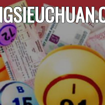
NGSIEUCHUAN.