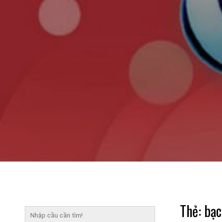
Thẻ:
bạc