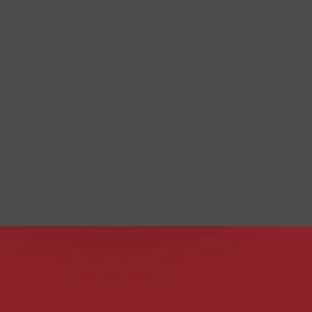
Skip
to
content