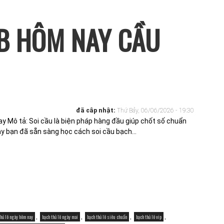
MB HÔM NAY CẦU
đã câp nhật:
Thứ Bảy, 06/06/2026 - 19:30
ay Mô tả: Soi cầu là biện pháp hàng đầu giúp chốt số chuẩn
 Vậy bạn đã sẵn sàng học cách soi cầu bạch…
,
,
,
,
thủ lô ngày hôm nay
bạch thủ lô ngày mai
bạch thủ lô siêu chuẩn
bạch thủ lô vip