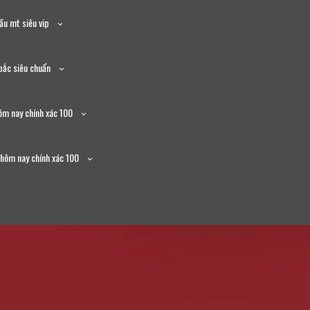
ầu mt siêu vip
 bắc siêu chuẩn
ôm nay chính xác 100
 hôm nay chính xác 100