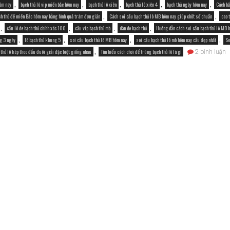
,
,
,
,
,
hôm nay
bạch thủ lô vip miền bắc hôm nay
bạch thủ lô xiên
bạch thủ lô xiên 4
bạch thủ ngày hôm nay
Cách bắ
,
,
h thủ đề miền Bắc hôm nay bằng hình quả trám đơn giản
Cách soi cầu bạch thủ lô MB hôm nay giúp chốt số chuẩn
cao 
,
,
,
,
cầu lô de bạch thủ chính xác 100
cầu vip bạch thủ mb
dàn de bạch thủ
Hướng dẫn cách soi cầu bạch thủ lô MB 
,
,
,
,
ng 3 ngày
lô bạch thủ khung 5
soi cầu bạch thủ lô MB hôm nay
soi cầu bạch thủ lô mb hôm nay cầu đẹp nhất
So
ở
,
 thủ lô kép theo đầu đuôi giải đặc biệt giống nhau
Tìm hiểu cách chơi để trúng bạch thủ lô là gì
2 bình luận
s
c
b
t
lô
m
h
n
c
đ
n