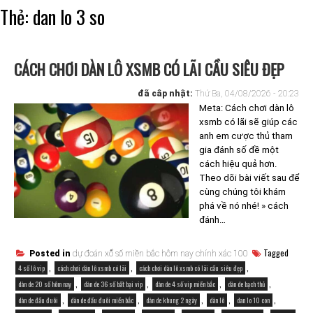
Thẻ:
dan lo 3 so
CÁCH CHƠI DÀN LÔ XSMB CÓ LÃI CẦU SIÊU ĐẸP
đã câp nhật:
Thứ Ba, 04/08/2026 - 20:23
Meta: Cách chơi dàn lô
xsmb có lãi sẽ giúp các
anh em cược thủ tham
gia đánh số đề một
cách hiệu quả hơn.
Theo dõi bài viết sau để
cùng chúng tôi khám
phá về nó nhé! » cách
đánh…
Tagged
Posted in
dự đoán xổ số miền bắc hôm nay chính xác 100
,
,
,
4 số lô vip
cách chơi dàn lô xsmb có lãi
cách chơi dàn lô xsmb có lãi cầu siêu đẹp
,
,
,
,
dàn de 20 số hôm nay
dàn de 36 số bất bại vip
dàn de 4 số vip miền bắc
dàn de bạch thủ
,
,
,
,
,
dàn de đầu đuôi
dàn de đầu đuôi miền bắc
dàn de khung 2 ngày
dàn lô
dan lo 10 con