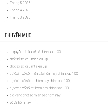
Tháng 5 2026
Tháng 4 2026
Tháng 3 2026
CHUYÊN MỤC
bí quyết soi cầu xổ số chính xác 100
chốt số soi cầu mb siêu vip
chốt số soi cầu mt siêu vip
dự đoán xổ số miền bắc hôm nay chính xác 100
dự đoán xổ số mn hôm nay chính xác 100
dự đoán xổ số mt hôm nay chính xác 100
giờ vàng chốt số miền bắc hôm nay
số đề hôm nay