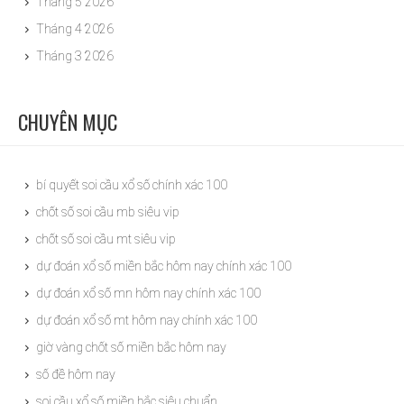
Tháng 5 2026
Tháng 4 2026
Tháng 3 2026
CHUYÊN MỤC
bí quyết soi cầu xổ số chính xác 100
chốt số soi cầu mb siêu vip
chốt số soi cầu mt siêu vip
dự đoán xổ số miền bắc hôm nay chính xác 100
dự đoán xổ số mn hôm nay chính xác 100
dự đoán xổ số mt hôm nay chính xác 100
giờ vàng chốt số miền bắc hôm nay
số đề hôm nay
soi cầu xổ số miền bắc siêu chuẩn