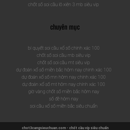
chốt số soi cầu lô xiên 3 mb siêu vip
chuyên mục
bí quyết soi cầu xổ số chính xác 100
chốt số soi cầu mb siêu vip
chốt số soi cầu mt siêu vip
dự đoán xổ số miền bắc hôm nay chính xác 100
dự đoán xổ số mn hôm nay chính xác 100
dự đoán xổ số mt hôm nay chính xác 100
giờ vàng chốt số miền bắc hôm nay
số đề hôm nay
soi cầu xổ số miền bắc siêu chuẩn
chot3cangsieuchuan.com - chốt cầu víp siêu chuẩn