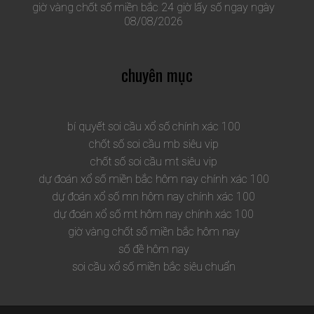
giờ vàng chốt số miền bắc 24 giờ lấy số ngay ngày
08/08/2026
chuyên mục
bí quyết soi cầu xổ số chính xác 100
chốt số soi cầu mb siêu vip
chốt số soi cầu mt siêu vip
dự đoán xổ số miền bắc hôm nay chính xác 100
dự đoán xổ số mn hôm nay chính xác 100
dự đoán xổ số mt hôm nay chính xác 100
giờ vàng chốt số miền bắc hôm nay
số đề hôm nay
soi cầu xổ số miền bắc siêu chuẩn