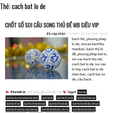
Thẻ:
cach bat lo de
CHỐT SỐ SOI CẦU SONG THỦ ĐỀ MB SIÊU VIP
đã câp nhật:
Thứ Năm, 06/08/2026 - 20:22
bạch thủ, phuong phap
lo de, soicau bachthu
mienbac, bạch thủ lô
đề, phuong phap bat lo,
soi cau bạch thu mb,
cach bat lo de, soi cau
lo hay, cach bat lo de
mien bac, cach bat so
de, cầu bạch…
Tagged
,
bạch thủ
Posted in
chốt số soi cầu mb siêu vip
,
,
,
,
bach thu de mien bacbạch thu nhiên
bạch thủ đề
bạch thủ đề chuẩn
bạch thủ đề hôm nay
,
,
,
,
bạch thủ đề mb
bạch thủ đề mb hôm nay
bạch thủ đề miền bắc
bạch thủ đề miền bắc miễn phí
,
,
,
bạch thủ đề miền bắc ngày hôm nay
bạch thủ đề miền bắc siêu vip
bạch thủ đề miền bắc vip