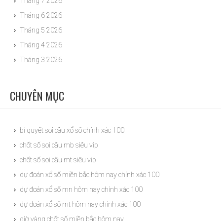
Tháng 7 2026
Tháng 6 2026
Tháng 5 2026
Tháng 4 2026
Tháng 3 2026
CHUYÊN MỤC
bí quyết soi cầu xổ số chính xác 100
chốt số soi cầu mb siêu vip
chốt số soi cầu mt siêu vip
dự đoán xổ số miền bắc hôm nay chính xác 100
dự đoán xổ số mn hôm nay chính xác 100
dự đoán xổ số mt hôm nay chính xác 100
giờ vàng chốt số miền bắc hôm nay