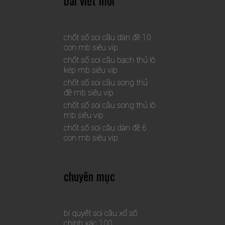
bài viết mới
chốt số soi cầu dàn đề 10
con mb siêu vip
chốt số soi cầu bạch thủ lô
kép mb siêu vip
chốt số soi cầu song thủ
đề mb siêu vip
chốt số soi cầu song thủ lô
mb siêu vip
chốt số soi cầu dàn đề 6
con mb siêu vip
chuyên mục
bí quyết soi cầu xổ số
chính xác 100