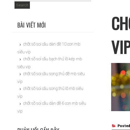
Search
CH
BÀI VIẾT MỚI
VI
chốt số soi cầu dàn đề 10 con mb
siêu vip
chốt số soi cầu bạch thủ lô kép mb
siêu vip
chốt số soi cầu song thủ đề mb siêu
vip
chốt số soi cầu song thủ lô mb siêu
vip
chốt số soi cầu dàn đề 6 con mb siêu
vip
Posted