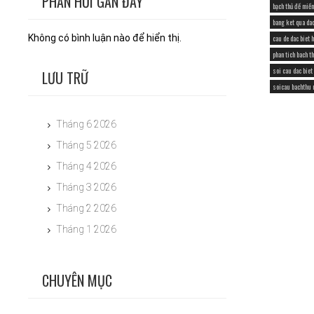
PHẢN HỒI GẦN ĐÂY
bạch thủ đề miền
bang ket qua dac
Không có bình luận nào để hiển thị.
cau de dac biet 
phan tich bach t
soi cau dac bie
LƯU TRỮ
soicau bachthu 
Tháng 6 2026
Tháng 5 2026
Tháng 4 2026
Tháng 3 2026
Tháng 2 2026
Tháng 1 2026
CHUYÊN MỤC