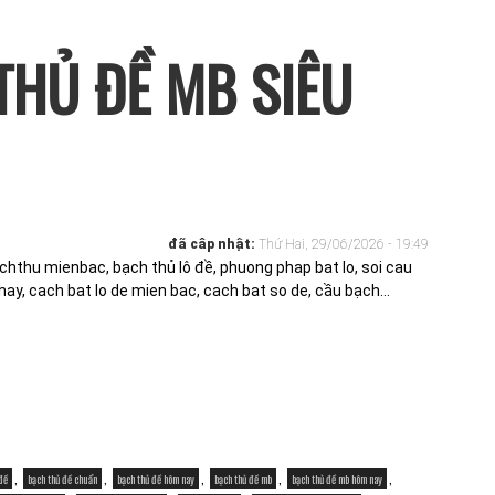
THỦ ĐỀ MB SIÊU
đã câp nhật:
Thứ Hai, 29/06/2026 - 19:49
chthu mienbac, bạch thủ lô đề, phuong phap bat lo, soi cau
 hay, cach bat lo de mien bac, cach bat so de, cầu bạch…
,
,
,
,
,
đề
bạch thủ đề chuẩn
bạch thủ đề hôm nay
bạch thủ đề mb
bạch thủ đề mb hôm nay