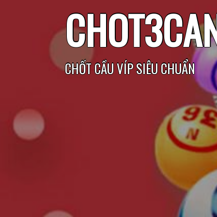
CHOT3CA
CHỐT CẦU VÍP SIÊU CHUẨN