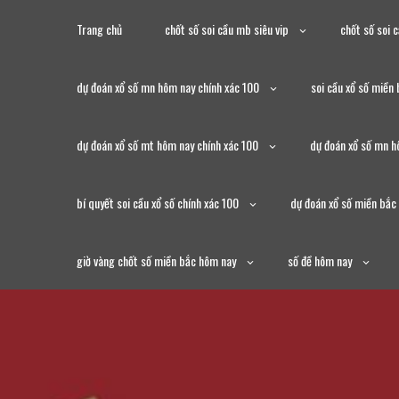
Trang chủ
chốt số soi cầu mb siêu vip
chốt số soi c
dự đoán xổ số mn hôm nay chính xác 100
soi cầu xổ số miền
dự đoán xổ số mt hôm nay chính xác 100
dự đoán xổ số mn h
bí quyết soi cầu xổ số chính xác 100
dự đoán xổ số miền bắc
giờ vàng chốt số miền bắc hôm nay
số đề hôm nay