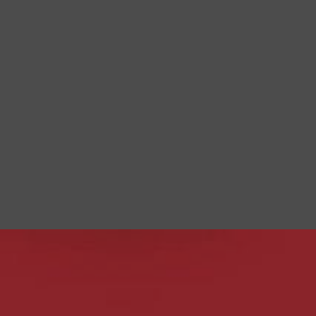
Skip
to
content