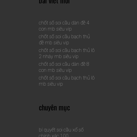
bài viết mới
chốt số soi cầu dàn đề 4
con mb siêu vip
chốt số soi cầu bạch thủ
đề mb siêu vip
chốt số soi cầu bạch thủ lô
2 nháy mb siêu vip
chốt số soi cầu dàn đề 8
con mb siêu vip
chốt số soi cầu bạch thủ lô
mb siêu vip
chuyên mục
bí quyết soi cầu xổ số
chính xác 100