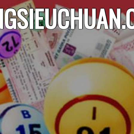
NGSIEUCHUAN.