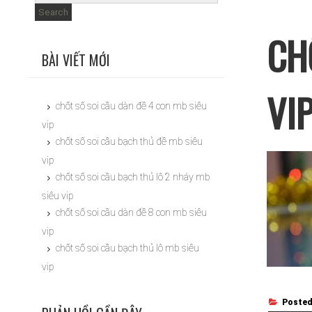
Search
CH
BÀI VIẾT MỚI
VI
chốt số soi cầu dàn đề 4 con mb siêu
vip
chốt số soi cầu bạch thủ đề mb siêu
vip
chốt số soi cầu bạch thủ lô 2 nháy mb
siêu vip
chốt số soi cầu dàn đề 8 con mb siêu
vip
chốt số soi cầu bạch thủ lô mb siêu
vip
Posted