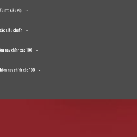
ầu mt siêu vip
 bắc siêu chuẩn
ôm nay chính xác 100
 hôm nay chính xác 100