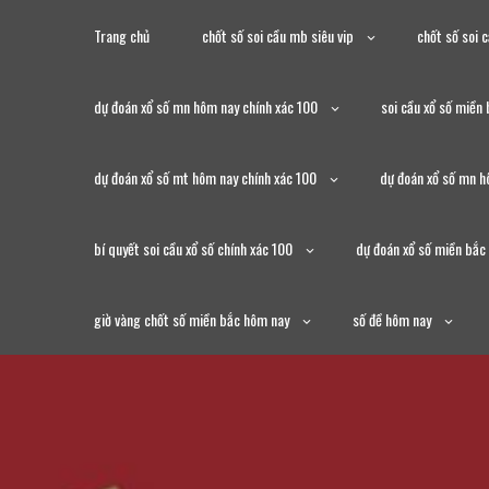
Trang chủ
chốt số soi cầu mb siêu vip
chốt số soi c
dự đoán xổ số mn hôm nay chính xác 100
soi cầu xổ số miền
dự đoán xổ số mt hôm nay chính xác 100
dự đoán xổ số mn h
bí quyết soi cầu xổ số chính xác 100
dự đoán xổ số miền bắc
giờ vàng chốt số miền bắc hôm nay
số đề hôm nay