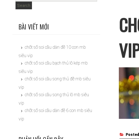
Search
CH
BÀI VIẾT MỚI
VI
chốt số soi cầu dàn đề 10 con mb
siêu vip
chốt số soi cầu bạch thủ lô kép mb
siêu vip
chốt số soi cầu song thủ đề mb siêu
vip
chốt số soi cầu song thủ lô mb siêu
vip
chốt số soi cầu dàn đề 6 con mb siêu
vip
Posted