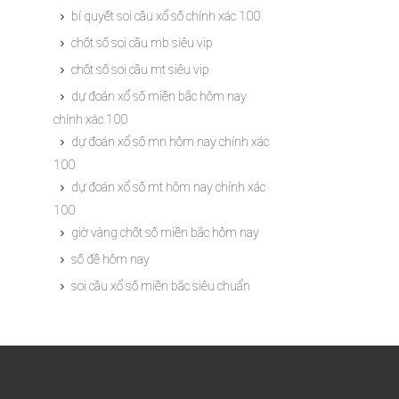
bí quyết soi cầu xổ số chính xác 100
chốt số soi cầu mb siêu vip
chốt số soi cầu mt siêu vip
dự đoán xổ số miền bắc hôm nay
chính xác 100
dự đoán xổ số mn hôm nay chính xác
100
dự đoán xổ số mt hôm nay chính xác
100
giờ vàng chốt số miền bắc hôm nay
số đề hôm nay
soi cầu xổ số miền bắc siêu chuẩn