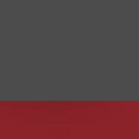
Skip
to
content