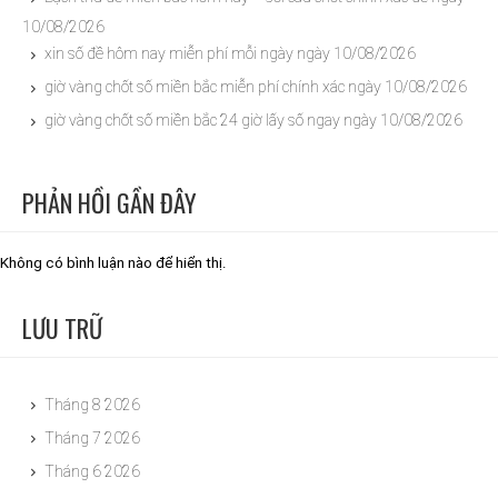
10/08/2026
xin số đề hôm nay miễn phí mỗi ngày ngày 10/08/2026
giờ vàng chốt số miền bắc miễn phí chính xác ngày 10/08/2026
giờ vàng chốt số miền bắc 24 giờ lấy số ngay ngày 10/08/2026
PHẢN HỒI GẦN ĐÂY
Không có bình luận nào để hiển thị.
LƯU TRỮ
Tháng 8 2026
Tháng 7 2026
Tháng 6 2026