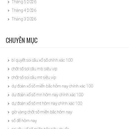
Tháng 5 2026
Tháng 4 2026
Tháng 3 2026
CHUYÊN MỤC
bí quyết soi cầu xổ số chính xác 100
chốt số soi cầu mb siêu vip
chốt số soi cầu mt siêu vip
dự đoán xổ số miền bắc hôm nay chính xác 100
dự đoán xổ số mn hôm nay chính xác 100
dự đoán xổ số mt hôm nay chính xác 100
giờ vàng chốt số miền bắc hôm nay
số đề hôm nay