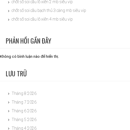
chốt số soi cầu lô xiên 2 mb siêu vip
chốt số soi cầu bạch thủ 3 càng mb siêu vip
chốt số soi cầu lô xiên 4 mb siêu vip
PHẢN HỒI GẦN ĐÂY
Không có bình luận nào để hiển thị.
LƯU TRỮ
Tháng 8 2026
Tháng 7 2026
Tháng 6 2026
Tháng 5 2026
Tháng 4 2026