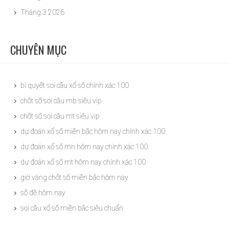
Tháng 3 2026
CHUYÊN MỤC
bí quyết soi cầu xổ số chính xác 100
chốt số soi cầu mb siêu vip
chốt số soi cầu mt siêu vip
dự đoán xổ số miền bắc hôm nay chính xác 100
dự đoán xổ số mn hôm nay chính xác 100
dự đoán xổ số mt hôm nay chính xác 100
giờ vàng chốt số miền bắc hôm nay
số đề hôm nay
soi cầu xổ số miền bắc siêu chuẩn