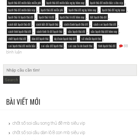
,
,
,
bạch thủ đề miền bắc miễn phí
bạch thủ đề miền bắc ngày hôm nay
bạch thủ đề miền bắc siêu vip
,
,
,
,
bạch thủ đề miền bắc vip
bạch thủ đề miễn phí
bạch thủ đề ngày hôm nay
bạch thủ đề ngày mai
,
,
,
,
bạch thủ lô bạch thủ đề
bạch thủ lô đề
bạch thủ lô đề hôm nay
bắt bạch thủ đề
,
,
,
,
cách bắt bạch thủ đề
cách bắt đề bạch thủ
cách đánh bạch thủ đề
cách soi bạch thủ đề
,
,
,
,
cách tính bạch thủ đề
cách tính lô đề bạch thủ
cầu bạch thủ đề
cầu bạch thủ đề hôm nay
,
,
,
,
chốt bạch thủ đề
dàn đề bạch thủ
dự đoán bạch thủ đề
số chuẩn bạch thủ
,
,
,
soi bạch thủ đề miền bắc
soi cầu đề bạch thủ
soi cau lo de bach thu
tính bạch thủ đề
88
ở
bình luận
chốt
số
soi
cầu
Search
song
thủ
lô
mb
BÀI VIẾT MỚI
siêu
vip
chốt số soi cầu song thủ đề mb siêu vip
chốt số soi cầu dàn lô 8 con mb siêu vip