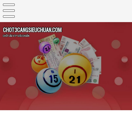
Skip
to
content
CHOT3CANGSIEUCHUAN.COM
CHỐT CẦU VÍP SIÊU CHUẨN