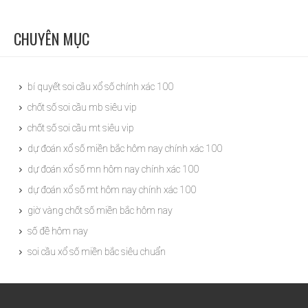
CHUYÊN MỤC
bí quyết soi cầu xổ số chính xác 100
chốt số soi cầu mb siêu vip
chốt số soi cầu mt siêu vip
dự đoán xổ số miền bắc hôm nay chính xác 100
dự đoán xổ số mn hôm nay chính xác 100
dự đoán xổ số mt hôm nay chính xác 100
giờ vàng chốt số miền bắc hôm nay
số đề hôm nay
soi cầu xổ số miền bắc siêu chuẩn