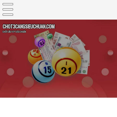
Skip
to
content
CHOT3CANGSIEUCHUAN.COM
CHỐT CẦU VÍP SIÊU CHUẨN