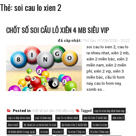
Thẻ:
soi cau lo xien 2
CHỐT SỐ SOI CẦU LÔ XIÊN 4 MB SIÊU VIP
đã câp nhật:
Thứ Sáu, 07/08/2026 - 20:22
soi cau lo xien 2, cau lo
ra nhieu nhat, xiên 2 mb,
xiên 2 miền bắc, xiên 2
miền nam, xiên 2 miễn
phí, xiên 2 vip, xiên 3
miền bắc, cầu lô hom
nay, cau lo hom nay,
xsmb so…
Tagged
,
cap lo xien dep nhat hom nay
Posted in
chốt số soi cầu mb siêu vip
,
,
,
,
,
cap so dep mien nam
cau lo hom nay
cau lo ra nhieu nhat
dàn lô xiên 3 miền bắc
dàn xiên 3
,
,
,
,
dan xien3
du doan xo so mien bac lo xien
dự đoán xiên 2 miền bắc
lo dan lo xien
,
,
,
,
,
lô đánh nhiều trong ngày
lo xien
lô xiên 2
lo xien 2 hay ve
lô xiên 2 hôm nay