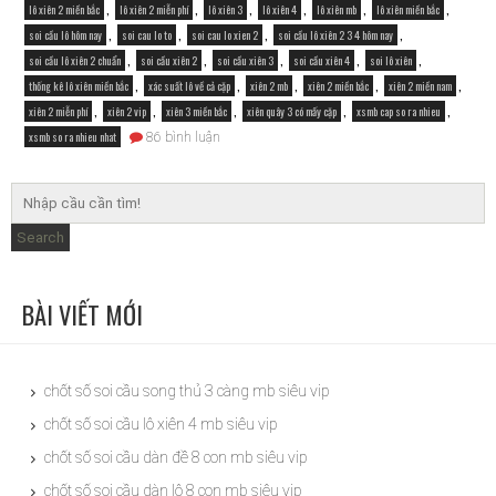
,
,
,
,
,
,
lô xiên 2 miền bắc
lô xiên 2 miễn phí
lô xiên 3
lô xiên 4
lô xiên mb
lô xiên miền bắc
,
,
,
,
soi cầu lô hôm nay
soi cau lo to
soi cau lo xien 2
soi cầu lô xiên 2 3 4 hôm nay
,
,
,
,
,
soi cầu lô xiên 2 chuẩn
soi cầu xiên 2
soi cầu xiên 3
soi cầu xiên 4
soi lô xiên
,
,
,
,
,
thống kê lô xiên miền bắc
xác suất lô về cả cặp
xiên 2 mb
xiên 2 miền bắc
xiên 2 miền nam
,
,
,
,
,
xiên 2 miễn phí
xiên 2 vip
xiên 3 miền bắc
xiên quây 3 có mấy cặp
xsmb cap so ra nhieu
ở
xsmb so ra nhieu nhat
86 bình luận
chốt
số
soi
cầu
lô
Search
xiên
4
mb
BÀI VIẾT MỚI
siêu
vip
chốt số soi cầu song thủ 3 càng mb siêu vip
chốt số soi cầu lô xiên 4 mb siêu vip
chốt số soi cầu dàn đề 8 con mb siêu vip
chốt số soi cầu dàn lô 8 con mb siêu vip