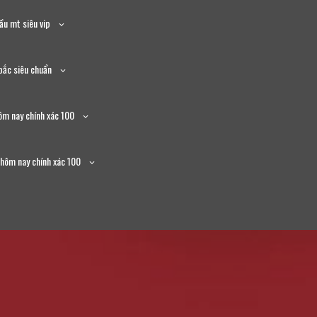
ầu mt siêu vip
 bắc siêu chuẩn
ôm nay chính xác 100
 hôm nay chính xác 100