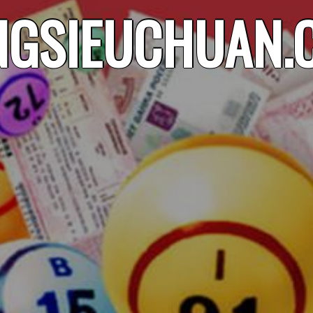
NGSIEUCHUAN.