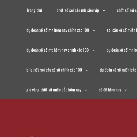
Trang chủ
chốt số soi cầu mb siêu vip
chốt số soi c
dự đoán xổ số mn hôm nay chính xác 100
soi cầu xổ số miền
dự đoán xổ số mt hôm nay chính xác 100
dự đoán xổ số mn h
bí quyết soi cầu xổ số chính xác 100
dự đoán xổ số miền bắc
giờ vàng chốt số miền bắc hôm nay
số đề hôm nay