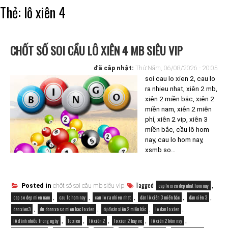
Thẻ:
lô xiên 4
CHỐT SỐ SOI CẦU LÔ XIÊN 4 MB SIÊU VIP
đã câp nhật:
Thứ Năm, 06/08/2026 - 20:05
soi cau lo xien 2, cau lo
ra nhieu nhat, xiên 2 mb,
xiên 2 miền bắc, xiên 2
miền nam, xiên 2 miễn
phí, xiên 2 vip, xiên 3
miền bắc, cầu lô hom
nay, cau lo hom nay,
xsmb so…
Tagged
,
cap lo xien dep nhat hom nay
Posted in
chốt số soi cầu mb siêu vip
,
,
,
,
,
cap so dep mien nam
cau lo hom nay
cau lo ra nhieu nhat
dàn lô xiên 3 miền bắc
dàn xiên 3
,
,
,
,
dan xien3
du doan xo so mien bac lo xien
dự đoán xiên 2 miền bắc
lo dan lo xien
,
,
,
,
,
lô đánh nhiều trong ngày
lo xien
lô xiên 2
lo xien 2 hay ve
lô xiên 2 hôm nay