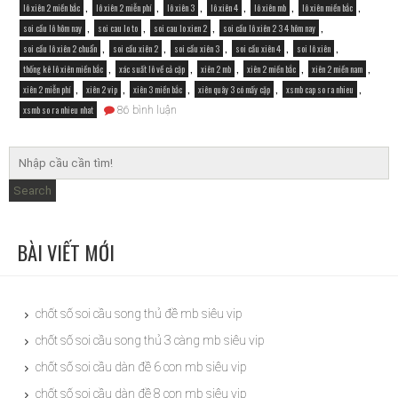
,
,
,
,
,
,
lô xiên 2 miền bắc
lô xiên 2 miễn phí
lô xiên 3
lô xiên 4
lô xiên mb
lô xiên miền bắc
,
,
,
,
soi cầu lô hôm nay
soi cau lo to
soi cau lo xien 2
soi cầu lô xiên 2 3 4 hôm nay
,
,
,
,
,
soi cầu lô xiên 2 chuẩn
soi cầu xiên 2
soi cầu xiên 3
soi cầu xiên 4
soi lô xiên
,
,
,
,
,
thống kê lô xiên miền bắc
xác suất lô về cả cặp
xiên 2 mb
xiên 2 miền bắc
xiên 2 miền nam
,
,
,
,
,
xiên 2 miễn phí
xiên 2 vip
xiên 3 miền bắc
xiên quây 3 có mấy cặp
xsmb cap so ra nhieu
ở
xsmb so ra nhieu nhat
86 bình luận
chốt
số
soi
cầu
lô
Search
xiên
4
mb
BÀI VIẾT MỚI
siêu
vip
chốt số soi cầu song thủ đề mb siêu vip
chốt số soi cầu song thủ 3 càng mb siêu vip
chốt số soi cầu dàn đề 6 con mb siêu vip
chốt số soi cầu dàn đề 8 con mb siêu vip