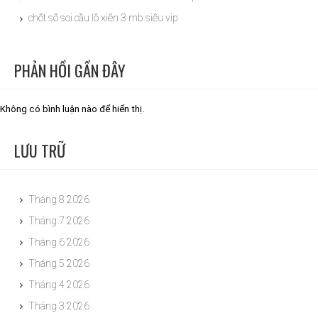
chốt số soi cầu lô xiên 3 mb siêu vip
PHẢN HỒI GẦN ĐÂY
Không có bình luận nào để hiển thị.
LƯU TRỮ
Tháng 8 2026
Tháng 7 2026
Tháng 6 2026
Tháng 5 2026
Tháng 4 2026
Tháng 3 2026