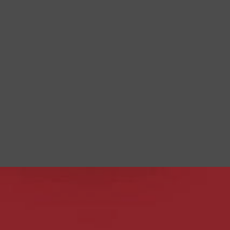
Skip
to
content