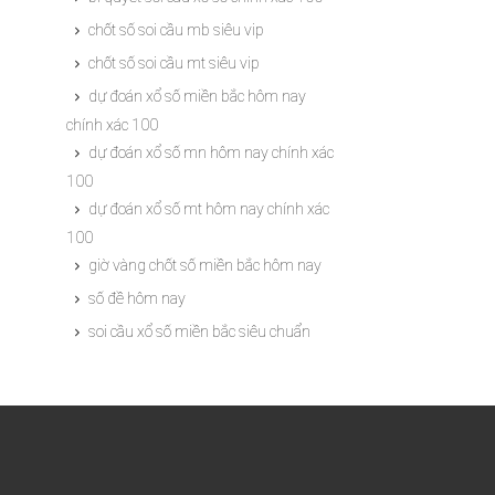
chốt số soi cầu mb siêu vip
chốt số soi cầu mt siêu vip
dự đoán xổ số miền bắc hôm nay
chính xác 100
dự đoán xổ số mn hôm nay chính xác
100
dự đoán xổ số mt hôm nay chính xác
100
giờ vàng chốt số miền bắc hôm nay
số đề hôm nay
soi cầu xổ số miền bắc siêu chuẩn