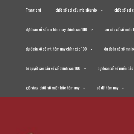
Trang chủ
chốt số soi cầu mb siêu vip
chốt số soi c
dự đoán xổ số mn hôm nay chính xác 100
soi cầu xổ số miền
dự đoán xổ số mt hôm nay chính xác 100
dự đoán xổ số mn h
bí quyết soi cầu xổ số chính xác 100
dự đoán xổ số miền bắc
giờ vàng chốt số miền bắc hôm nay
số đề hôm nay