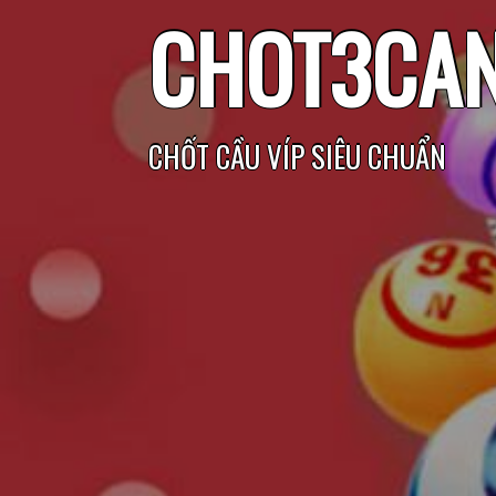
CHOT3CA
CHỐT CẦU VÍP SIÊU CHUẨN