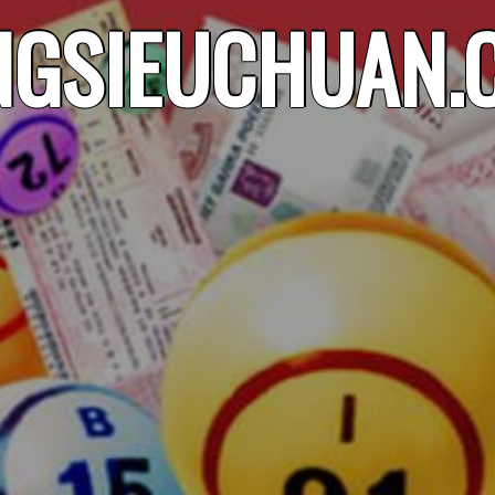
NGSIEUCHUAN.