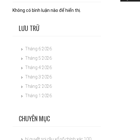
Không có bình luận nào để hiển thị.
LƯU TRỮ
Tháng 6 2026
Tháng 5 2026
Tháng 4 2026
Tháng 3 2026
Tháng 2 2026
Tháng 1 2026
CHUYÊN MỤC
bí quyết soi cầu xổ số chính xác 100