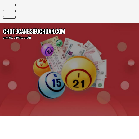
Skip
to
content
CHOT3CANGSIEUCHUAN.COM
CHỐT CẦU VÍP SIÊU CHUẨN