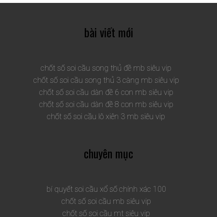
bài viết mới
chốt số soi cầu song thủ đề mb siêu vip
chốt số soi cầu song thủ 3 càng mb siêu vip
chốt số soi cầu dàn đề 6 con mb siêu vip
chốt số soi cầu dàn đề 8 con mb siêu vip
chốt số soi cầu lô xiên 3 mb siêu vip
chuyên mục
bí quyết soi cầu xổ số chính xác 100
chốt số soi cầu mb siêu vip
chốt số soi cầu mt siêu vip