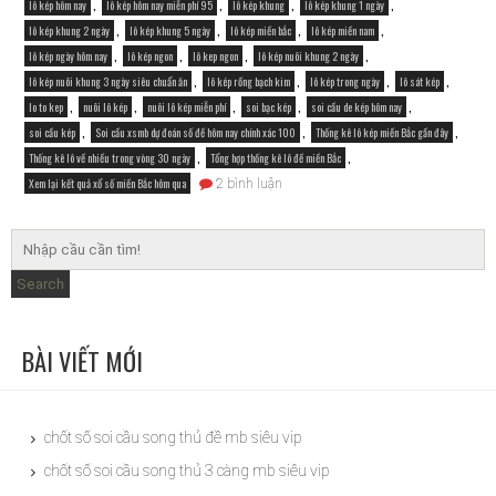
,
,
,
,
lô kép hôm nay
lô kép hôm nay miễn phí 95
lô kép khung
lô kép khung 1 ngày
,
,
,
,
lô kép khung 2 ngày
lô kép khung 5 ngày
lô kép miền bắc
lô kép miền nam
,
,
,
,
lô kép ngày hôm nay
lô kép ngon
lô kep ngon
lô kép nuôi khung 2 ngày
,
,
,
,
lô kép nuôi khung 3 ngày siêu chuẩn ăn
lô kép rồng bạch kim
lô kép trong ngày
lô sát kép
,
,
,
,
,
lo to kep
nuôi lô kép
nuôi lô kép miễn phí
soi bạc kép
soi cầu de kép hôm nay
,
,
,
soi cầu kép
Soi cầu xsmb dự đoán số đề hôm nay chính xác 100
Thống kê lô kép miền Bắc gần đây
,
,
Thống kê lô về nhiều trong vòng 30 ngày
Tổng hợp thống kê lô đề miền Bắc
ở
Xem lại kết quả xổ số miền Bắc hôm qua
2 bình luận
dự
đoán
số
đề
hôm
Search
nay
chính
xác
BÀI VIẾT MỚI
100
chốt số soi cầu song thủ đề mb siêu vip
chốt số soi cầu song thủ 3 càng mb siêu vip