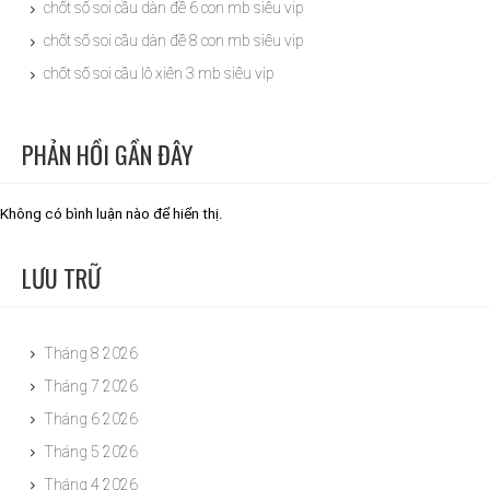
chốt số soi cầu dàn đề 6 con mb siêu vip
chốt số soi cầu dàn đề 8 con mb siêu vip
chốt số soi cầu lô xiên 3 mb siêu vip
PHẢN HỒI GẦN ĐÂY
Không có bình luận nào để hiển thị.
LƯU TRỮ
Tháng 8 2026
Tháng 7 2026
Tháng 6 2026
Tháng 5 2026
Tháng 4 2026