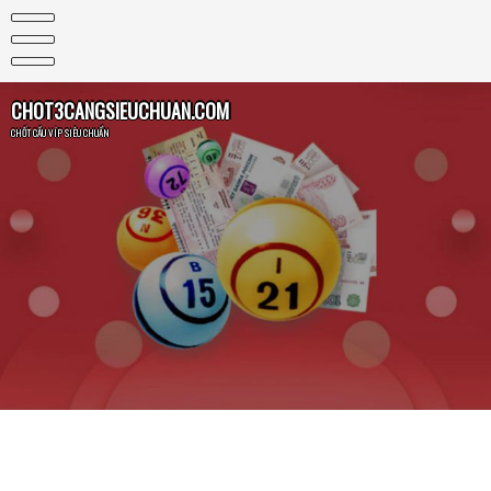
Skip
to
content
CHOT3CANGSIEUCHUAN.COM
CHỐT CẦU VÍP SIÊU CHUẨN