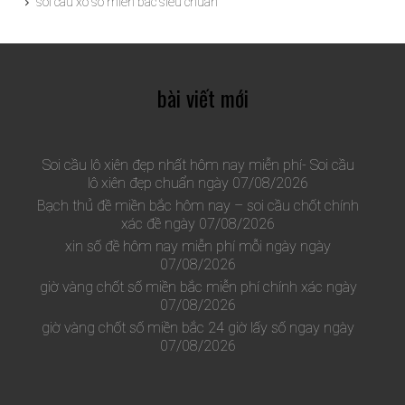
soi cầu xổ số miền bắc siêu chuẩn
bài viết mới
Soi cầu lô xiên đẹp nhất hôm nay miễn phí- Soi cầu
lô xiên đẹp chuẩn ngày 07/08/2026
Bạch thủ đề miền bắc hôm nay – soi cầu chốt chính
xác đề ngày 07/08/2026
xin số đề hôm nay miễn phí mỗi ngày ngày
07/08/2026
giờ vàng chốt số miền bắc miễn phí chính xác ngày
07/08/2026
giờ vàng chốt số miền bắc 24 giờ lấy số ngay ngày
07/08/2026