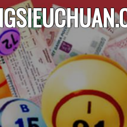
NGSIEUCHUAN.