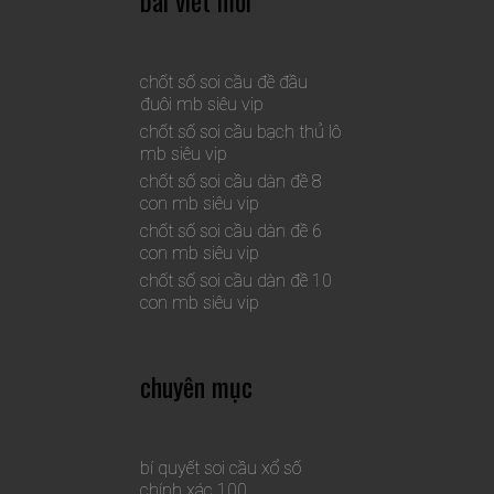
bài viết mới
chốt số soi cầu đề đầu
đuôi mb siêu vip
chốt số soi cầu bạch thủ lô
mb siêu vip
chốt số soi cầu dàn đề 8
con mb siêu vip
chốt số soi cầu dàn đề 6
con mb siêu vip
chốt số soi cầu dàn đề 10
con mb siêu vip
chuyên mục
bí quyết soi cầu xổ số
chính xác 100