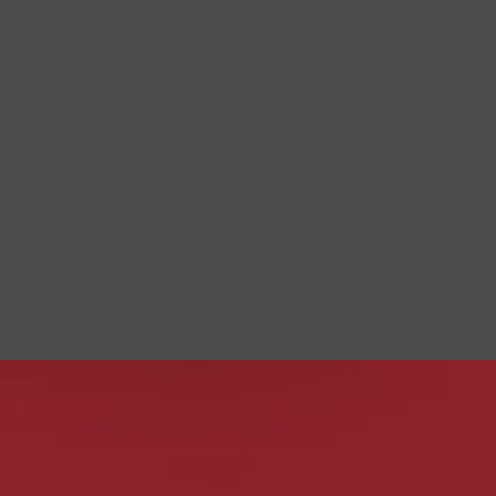
Skip
to
content