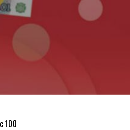
ác 100