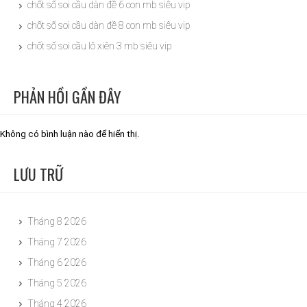
chốt số soi cầu dàn đề 6 con mb siêu vip
chốt số soi cầu dàn đề 8 con mb siêu vip
chốt số soi cầu lô xiên 3 mb siêu vip
PHẢN HỒI GẦN ĐÂY
Không có bình luận nào để hiển thị.
LƯU TRỮ
Tháng 8 2026
Tháng 7 2026
Tháng 6 2026
Tháng 5 2026
Tháng 4 2026