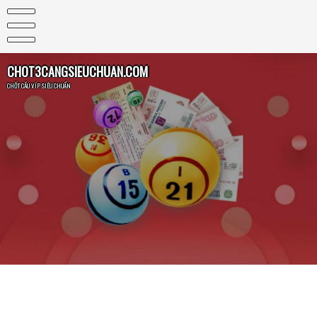
Skip
to
content
CHOT3CANGSIEUCHUAN.COM
CHỐT CẦU VÍP SIÊU CHUẨN