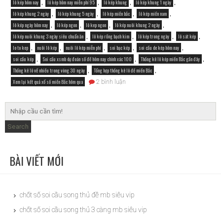
,
,
,
,
lô kép hôm nay
lô kép hôm nay miễn phí 95
lô kép khung
lô kép khung 1 ngày
,
,
,
,
lô kép khung 2 ngày
lô kép khung 5 ngày
lô kép miền bắc
lô kép miền nam
,
,
,
,
lô kép ngày hôm nay
lô kép ngon
lô kep ngon
lô kép nuôi khung 2 ngày
,
,
,
,
lô kép nuôi khung 3 ngày siêu chuẩn ăn
lô kép rồng bạch kim
lô kép trong ngày
lô sát kép
,
,
,
,
,
lo to kep
nuôi lô kép
nuôi lô kép miễn phí
soi bạc kép
soi cầu de kép hôm nay
,
,
,
soi cầu kép
Soi cầu xsmb dự đoán số đề hôm nay chính xác 100
Thống kê lô kép miền Bắc gần đây
,
,
Thống kê lô về nhiều trong vòng 30 ngày
Tổng hợp thống kê lô đề miền Bắc
ở
Xem lại kết quả xổ số miền Bắc hôm qua
2 bình luận
dự
đoán
số
đề
hôm
Search
nay
chính
xác
BÀI VIẾT MỚI
100
chốt số soi cầu song thủ đề mb siêu vip
chốt số soi cầu song thủ 3 càng mb siêu vip