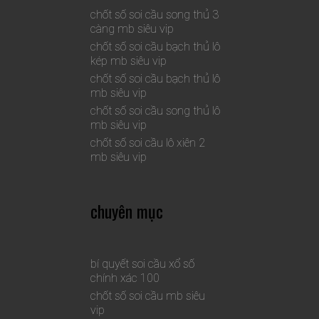
ăn
chốt số soi cầu song thủ 3
chắc
càng mb siêu vip
chốt số soi cầu bạch thủ lô
kép mb siêu vip
chốt số soi cầu bạch thủ lô
mb siêu vip
chốt số soi cầu song thủ lô
mb siêu vip
chốt số soi cầu lô xiên 2
mb siêu vip
chuyên mục
bí quyết soi cầu xổ số
chính xác 100
chốt số soi cầu mb siêu
vip