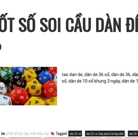
ỐT SỐ SOI CẦU DÀN Đ
P
tao dan de, dàn de 36 số, dàn de 36, dà
số, dàn de 10 số khung 3 ngày, dàn de 
Tagged
,
,
dàn 20 số
dàn 20 so rồng bạch kim đẹp nhất
dàn 30 
 in
chốt số soi cầu mb siêu vip