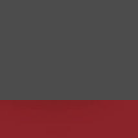
Skip
to
content