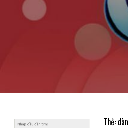
Thẻ:
dàn