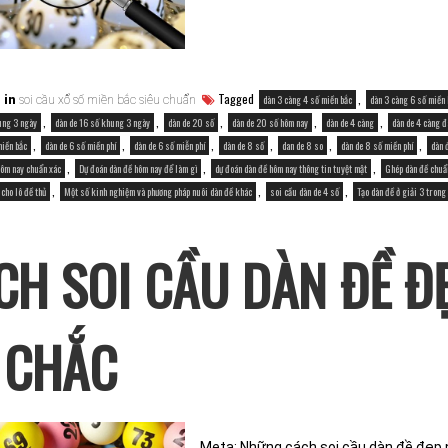
Tagged
,
dàn 3 càng 4 số miền bắc
dàn 3 càng 6 số miền 
 in
soi cầu xổ số miền bắc siêu chuẩn
,
,
,
,
,
ung 3 ngày
dàn de 16 số khung 3 ngày
dàn de 20 số
dàn de 20 số hôm nay
dàn de 4 càng
dàn de 4 càng 
,
,
,
,
,
,
miền bắc
dàn de 6 số miền phí
dàn de 6 số miễn phí
dàn de 8 số
dan de 8 so
dàn de 8 số miền phí
dàn 
,
,
,
hôm nay chuẩn xác
Dự đoán dàn đề hôm nay để làm gì
dự đoán dàn đề hôm nay thông tin tuyệt mật
Ghép dàn đề chuẩn
,
,
,
ho lô đề thủ
Một số kinh nghiệm và phương pháp nuôi dàn đề khác
soi cầu dàn de 4 số
Tạo dàn đề ở giải 3 tron
CH SOI CẦU DÀN ĐỀ Đ
 CHẮC
Meta: Những cách soi cầu dàn đề đẹp n