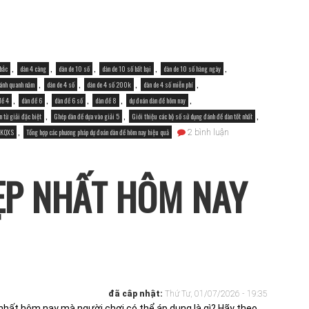
,
,
,
,
,
bắc
dàn 4 càng
dàn de 10 số
dàn de 10 số bất bại
dàn de 10 số hàng ngày
,
,
,
,
đánh quanh năm
dàn de 4 số
dàn de 4 số 200k
dàn de 4 số miễn phí
,
,
,
,
,
đề 4
dàn đề 6
dàn đề 6 số
dàn đề 8
dự đoán dàn đề hôm nay
,
,
,
 từ giải đặc biệt
Ghép dàn đề dựa vào giải 5
Giới thiệu các bộ số sử dụng đánh đề dàn tốt nhất
ở
,
g KQXS
Tổng hợp các phương pháp dự đoán dàn đề hôm nay hiệu quả
2 bình luận
dự
đoán
dàn
ẸP NHẤT HÔM NAY
đề
hôm
nay
thông
tin
tuyệt
mật
đã câp nhật:
Thứ Tư, 01/07/2026 - 19:35
hất hôm nay mà người chơi có thể áp dụng là gì? Hãy theo