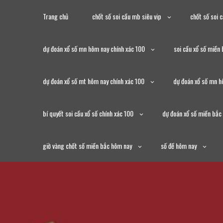
Trang chủ
chốt số soi cầu mb siêu vip
chốt số soi c
dự đoán xổ số mn hôm nay chính xác 100
soi cầu xổ số miền
dự đoán xổ số mt hôm nay chính xác 100
dự đoán xổ số mn h
bí quyết soi cầu xổ số chính xác 100
dự đoán xổ số miền bắc
giờ vàng chốt số miền bắc hôm nay
số đề hôm nay