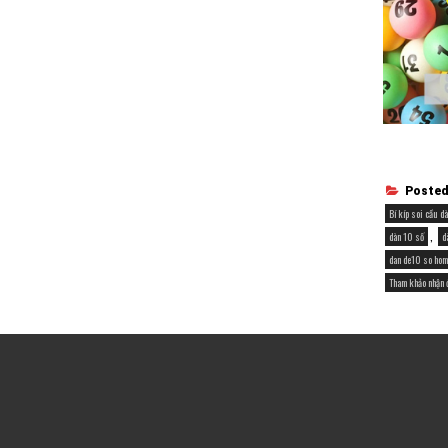
Posted
Bí kíp soi cầu d
,
dàn 10 số
d
dan de10 so hom
Tham khảo nhận đ