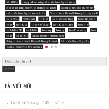
,
,
50 số bất bại
Áp dụng linh hoạt những cách soi cầu dàn đề đẹp nhất hôm nay
,
,
Bí kíp soi cầu dàn đề cực đỉnh dành cho người chơi áp dụng
cách soi cầu dàn đề đẹp nhất hôm nay
,
,
cách soi cầu dàn đề đẹp nhất hôm nay ăn chắc
Cách soi cầu dàn đề đẹp nhất hôm nay dành cho game thủ
,
,
,
,
,
cao thủ dàn đề
cao thủ đề dàn
dàn 10 số
dàn 10 số khung 3 ngày
dan dau duoi sieu vip
,
,
,
,
,
dàn de
dàn de 10 số
dàn de 10 số bất bại
dàn de 10 số hàng ngày
dan de 8 so
,
,
,
,
,
,
dan de bat bai 247
dan de bat tu
dan de tong
dan de vip
dan de10 so hom nay
dan đề
,
,
,
dàn đề
dan đề 10 số
Đặt cược gấp thếp duy nhất một con lô
,
,
Hướng dẫn cách soi cầu dàn đề đẹp nhất hôm nay từ cao thủ
Soi cầu dàn đề có khó hay không
ở
Tham khảo nhận định dàn đề từ chuyên gia
2 bình luận
cách
soi
cầu
dàn
đề
Search
đẹp
nhất
hôm
BÀI VIẾT MỚI
nay
ăn
chắc
chốt số soi cầu song thủ đề mb siêu vip