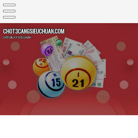
Skip
to
content
CHOT3CANGSIEUCHUAN.COM
CHỐT CẦU VÍP SIÊU CHUẨN