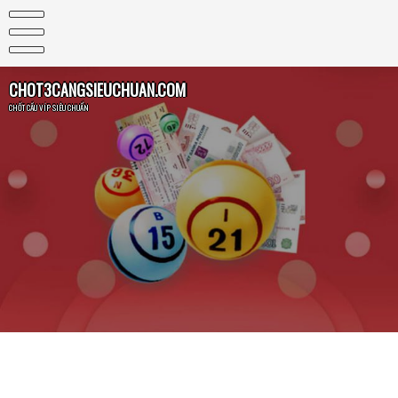
Skip
to
content
CHOT3CANGSIEUCHUAN.COM
CHỐT CẦU VÍP SIÊU CHUẨN