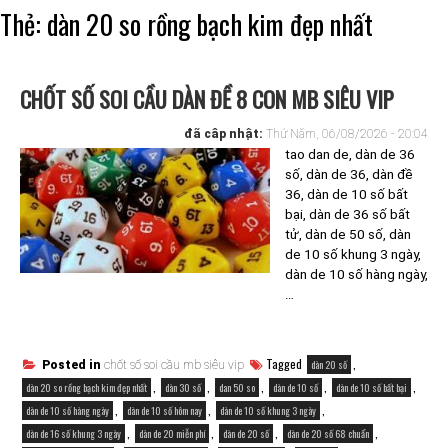
Thẻ:
dàn 20 so rồng bạch kim đẹp nhất
CHỐT SỐ SOI CẦU DÀN ĐỀ 8 CON MB SIÊU VIP
đã câp nhật:
Thứ Năm, 06/08/2026 - 20:04
tao dan de, dàn de 36
số, dàn de 36, dàn đề
36, dàn de 10 số bất
bại, dàn de 36 số bất
tử, dàn de 50 số, dàn
de 10 số khung 3 ngày,
dàn de 10 số hàng ngày,
…
Tagged
,
dàn 20 số
Posted in
chốt số soi cầu mb siêu vip
,
,
,
,
,
dàn 20 so rồng bạch kim đẹp nhất
dàn 30 số
dan 50 so
dàn de 10 số
dàn de 10 số bất bại
,
,
,
dàn de 10 số hàng ngày
dàn de 10 số hôm nay
dàn de 10 số khung 3 ngày
,
,
,
,
dàn de 16 số khung 3 ngày
dàn de 20 miễn phí
dàn de 20 số
dàn de 20 số 68 chuẩn