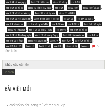
,
,
,
,
dàn de 20 số hàng ngày
dàn de 20 số hôm nay
dàn de 20 số vip
dan de 30
,
,
,
,
,
dàn de 30 số bất bại
dàn de 30 số khung 2 ngày
dàn de 36
dàn de 36 số
dàn de 36 số bất bại
,
,
,
dàn de 36 số bất bại hôm nay
dàn de 36 số bất bại vip
dàn de 36 số bất tử
,
,
,
,
dàn de 36 số rồng bạch kim
dàn de 4 càng đánh quanh năm
dàn de 4 số
dàn de 4 số 200k
,
,
,
,
dàn de 4 số miễn phí
dàn de 4 số vip miền bắc
dan de 50 con
dàn de 50 số
dàn de 50 số 2 ngày
,
,
,
,
,
dàn de 50 số bất bại
dàn de 50 số khung 1 ngày
dan de 50s
dàn de 60 số bất bại
,
,
,
,
dàn de 60 số đánh hàng ngày
dàn de 60 số khung 2 ngày
dàn de 60 số vip miễn phí
dan de 8 so
,
,
,
,
,
dàn de 8 số miền phí
dàn de rồng bạch kim
dan de30
dàn đề 20
dàn đề 20 số bất tử
,
,
,
,
,
dàn đề 36 số 799
dan đe 50
dan đề 60 số
dàn đề 8
dàn đề bất tử
tao dan de
89
ở
bình luận
chốt
số
soi
cầu
Search
dàn
đề
8
con
BÀI VIẾT MỚI
mb
siêu
vip
chốt số soi cầu song thủ đề mb siêu vip