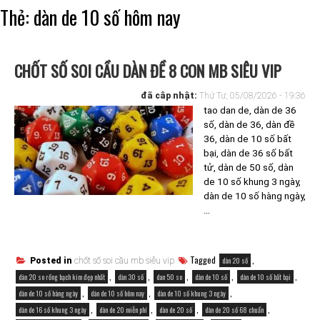
Thẻ:
dàn de 10 số hôm nay
CHỐT SỐ SOI CẦU DÀN ĐỀ 8 CON MB SIÊU VIP
đã câp nhật:
Thứ Tư, 05/08/2026 - 19:36
tao dan de, dàn de 36
số, dàn de 36, dàn đề
36, dàn de 10 số bất
bại, dàn de 36 số bất
tử, dàn de 50 số, dàn
de 10 số khung 3 ngày,
dàn de 10 số hàng ngày,
…
Tagged
,
dàn 20 số
Posted in
chốt số soi cầu mb siêu vip
,
,
,
,
,
dàn 20 so rồng bạch kim đẹp nhất
dàn 30 số
dan 50 so
dàn de 10 số
dàn de 10 số bất bại
,
,
,
dàn de 10 số hàng ngày
dàn de 10 số hôm nay
dàn de 10 số khung 3 ngày
,
,
,
,
dàn de 16 số khung 3 ngày
dàn de 20 miễn phí
dàn de 20 số
dàn de 20 số 68 chuẩn