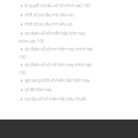
bí quyết soi cầu xổ số chính xác 100
chốt số soi cầu mb siêu vip
chốt số soi cầu mt siêu vip
dự đoán xổ số miền bắc hôm nay
chính xác 100
dự đoán xổ số mn hôm nay chính xác
100
dự đoán xổ số mt hôm nay chính xác
100
giờ vàng chốt số miền bắc hôm nay
số đề hôm nay
soi cầu xổ số miền bắc siêu chuẩn