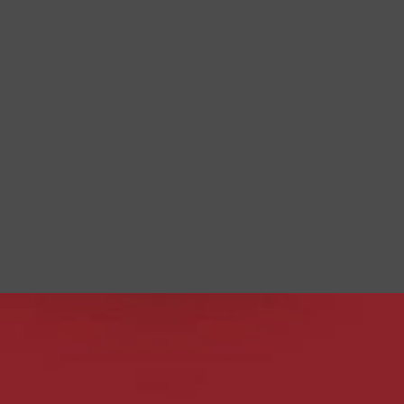
Skip
to
content