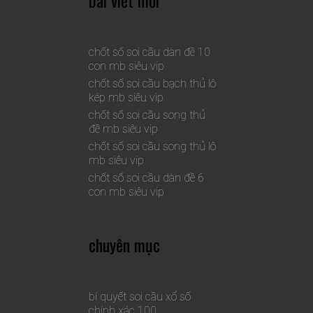
bài viết mới
chốt số soi cầu dàn đề 10
con mb siêu vip
chốt số soi cầu bạch thủ lô
kép mb siêu vip
chốt số soi cầu song thủ
đề mb siêu vip
chốt số soi cầu song thủ lô
mb siêu vip
chốt số soi cầu dàn đề 6
con mb siêu vip
chuyên mục
bí quyết soi cầu xổ số
chính xác 100