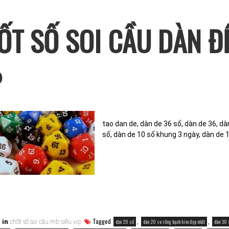
ỐT SỐ SOI CẦU DÀN Đ
P
tao dan de, dàn de 36 số, dàn de 36, dà
số, dàn de 10 số khung 3 ngày, dàn de 
Tagged
,
,
dàn 20 số
dàn 20 so rồng bạch kim đẹp nhất
dàn 30 
 in
chốt số soi cầu mb siêu vip