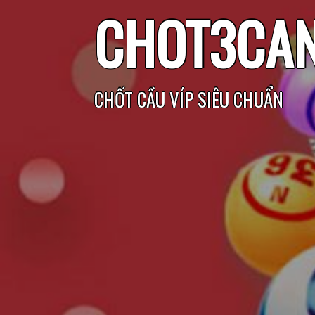
CHOT3CA
CHỐT CẦU VÍP SIÊU CHUẨN