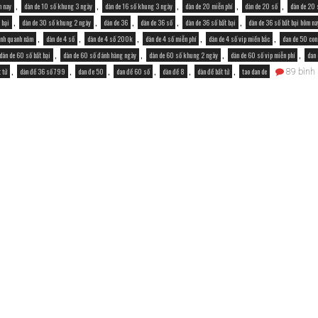
,
,
,
,
,
m nay
dàn de 10 số khung 3 ngày
dàn de 16 số khung 3 ngày
dàn de 20 miễn phí
dàn de 20 số
dàn de 20 
,
,
,
,
,
 bại
dàn de 30 số khung 2 ngày
dàn de 36
dàn de 36 số
dàn de 36 số bất bại
dàn de 36 số bất bại hôm na
,
,
,
,
,
ánh quanh năm
dàn de 4 số
dàn de 4 số 200k
dàn de 4 số miễn phí
dàn de 4 số vip miền bắc
dan de 50 con
,
,
,
,
dàn de 60 số bất bại
dàn de 60 số đánh hàng ngày
dàn de 60 số khung 2 ngày
dàn de 60 số vip miễn phí
dan 
,
,
,
,
,
,
 tử
dàn đề 36 số 799
dan đe 50
dan đề 60 số
dàn đề 8
dàn đề bất tử
tao dan de
89 bình 