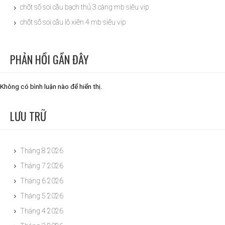
chốt số soi cầu bạch thủ 3 càng mb siêu vip
chốt số soi cầu lô xiên 4 mb siêu vip
PHẢN HỒI GẦN ĐÂY
Không có bình luận nào để hiển thị.
LƯU TRỮ
Tháng 8 2026
Tháng 7 2026
Tháng 6 2026
Tháng 5 2026
Tháng 4 2026