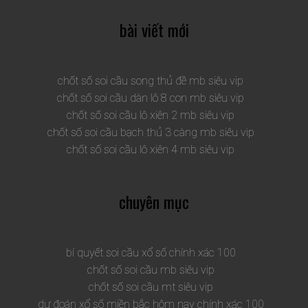
bài viết mới
chốt số soi cầu song thủ đề mb siêu vip
chốt số soi cầu dàn lô 8 con mb siêu vip
chốt số soi cầu lô xiên 2 mb siêu vip
chốt số soi cầu bạch thủ 3 càng mb siêu vip
chốt số soi cầu lô xiên 4 mb siêu vip
chuyên mục
bí quyết soi cầu xổ số chính xác 100
chốt số soi cầu mb siêu vip
chốt số soi cầu mt siêu vip
dự đoán xổ số miền bắc hôm nay chính xác 100