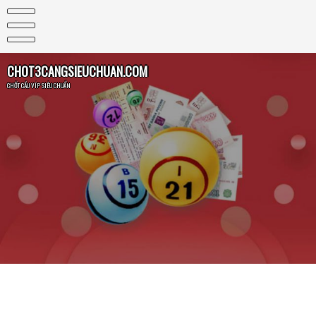
Skip
to
content
CHOT3CANGSIEUCHUAN.COM
CHỐT CẦU VÍP SIÊU CHUẨN