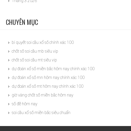
Tháng 3 2026
CHUYÊN MỤC
bí quyết soi cầu xổ số chính xác 100
chốt số soi cầu mb siêu vip
chốt số soi cầu mt siêu vip
dự đoán xổ số miền bắc hôm nay chính xác 100
dự đoán xổ số mn hôm nay chính xác 100
dự đoán xổ số mt hôm nay chính xác 100
giờ vàng chốt số miền bắc hôm nay
số đề hôm nay
soi cầu xổ số miền bắc siêu chuẩn