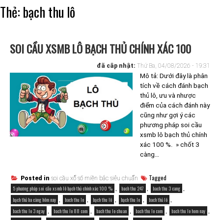
Thẻ:
bạch thu lô
SOI CẦU XSMB LÔ BẠCH THỦ CHÍNH XÁC 100
đã câp nhật:
Thứ Ba, 04/08/2026 - 19:31
Mô tả: Dưới đây là phân
tích về cách đánh bạch
thủ lô, ưu và nhược
điểm của cách đánh này
cũng như gợi ý các
phương pháp soi cầu
xsmb lô bạch thủ chính
xác 100 %. » chốt 3
càng…
Tagged
Posted in
soi cầu xổ số miền bắc siêu chuẩn
,
,
,
5 phương pháp soi cầu xsmb lô bạch thủ chính xác 100 %
bach thu 247
bach thu 3 cang
,
,
,
,
,
bạch thủ ba càng hôm nay
bach thu lo
bạch thu lô
bạch thu lo
bach thủ lô
,
,
,
,
,
bach thu lo 3 ngay
bach thu lo 88 com
bach thu lo chuan
bach thu lo com
bach thu lo hom nay