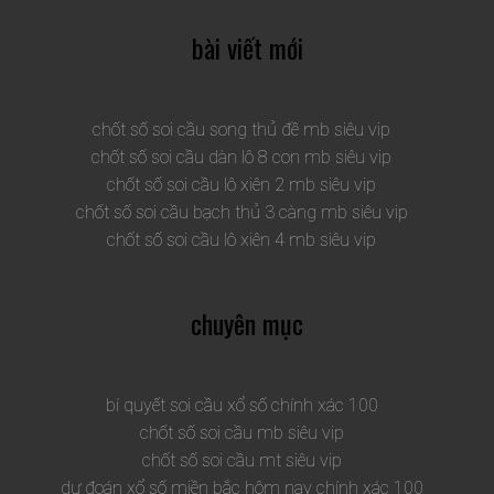
bài viết mới
chốt số soi cầu song thủ đề mb siêu vip
chốt số soi cầu dàn lô 8 con mb siêu vip
chốt số soi cầu lô xiên 2 mb siêu vip
chốt số soi cầu bạch thủ 3 càng mb siêu vip
chốt số soi cầu lô xiên 4 mb siêu vip
chuyên mục
bí quyết soi cầu xổ số chính xác 100
chốt số soi cầu mb siêu vip
chốt số soi cầu mt siêu vip
dự đoán xổ số miền bắc hôm nay chính xác 100