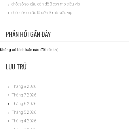
chốt số soi cầu dàn đề 8 con mb siêu vip
chốt số soi cầu lô xiên 3 mb siêu vip
PHẢN HỒI GẦN ĐÂY
Không có bình luận nào để hiển thị.
LƯU TRỮ
Tháng 8 2026
Tháng 7 2026
Tháng 6 2026
Tháng 5 2026
Tháng 4 2026