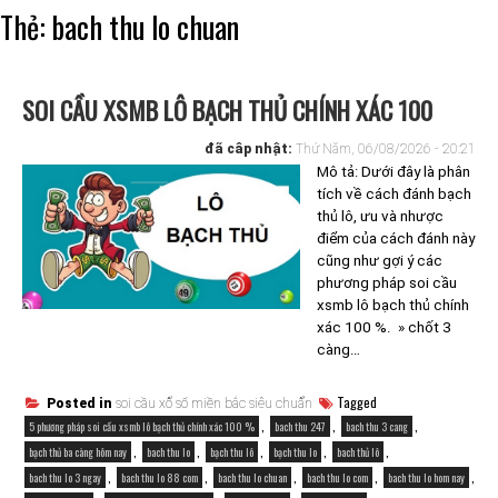
Thẻ:
bach thu lo chuan
SOI CẦU XSMB LÔ BẠCH THỦ CHÍNH XÁC 100
đã câp nhật:
Thứ Năm, 06/08/2026 - 20:21
Mô tả: Dưới đây là phân
tích về cách đánh bạch
thủ lô, ưu và nhược
điểm của cách đánh này
cũng như gợi ý các
phương pháp soi cầu
xsmb lô bạch thủ chính
xác 100 %. » chốt 3
càng…
Tagged
Posted in
soi cầu xổ số miền bắc siêu chuẩn
,
,
,
5 phương pháp soi cầu xsmb lô bạch thủ chính xác 100 %
bach thu 247
bach thu 3 cang
,
,
,
,
,
bạch thủ ba càng hôm nay
bach thu lo
bạch thu lô
bạch thu lo
bach thủ lô
,
,
,
,
,
bach thu lo 3 ngay
bach thu lo 88 com
bach thu lo chuan
bach thu lo com
bach thu lo hom nay