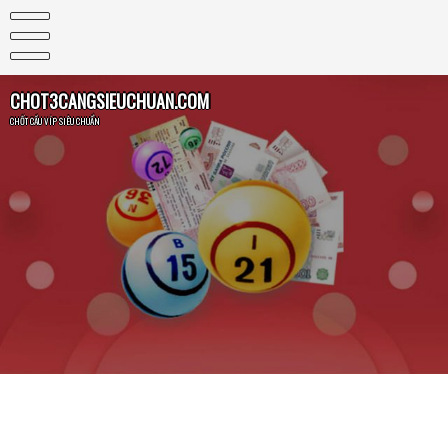
Skip
to
content
CHOT3CANGSIEUCHUAN.COM
CHỐT CẦU VÍP SIÊU CHUẨN