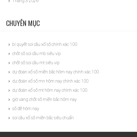
Tháng 3 2026
CHUYÊN MỤC
bí quyết soi cầu xổ số chính xác 100
chốt số soi cầu mb siêu vip
chốt số soi cầu mt siêu vip
dự đoán xổ số miền bắc hôm nay chính xác 100
dự đoán xổ số mn hôm nay chính xác 100
dự đoán xổ số mt hôm nay chính xác 100
giờ vàng chốt số miền bắc hôm nay
số đề hôm nay
soi cầu xổ số miền bắc siêu chuẩn