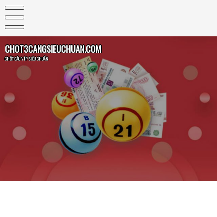
Skip
to
content
CHOT3CANGSIEUCHUAN.COM
CHỐT CẦU VÍP SIÊU CHUẨN