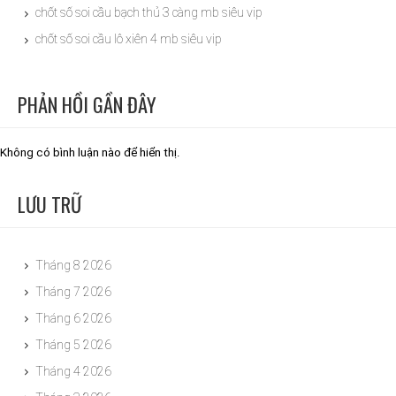
chốt số soi cầu bạch thủ 3 càng mb siêu vip
chốt số soi cầu lô xiên 4 mb siêu vip
PHẢN HỒI GẦN ĐÂY
Không có bình luận nào để hiển thị.
LƯU TRỮ
Tháng 8 2026
Tháng 7 2026
Tháng 6 2026
Tháng 5 2026
Tháng 4 2026