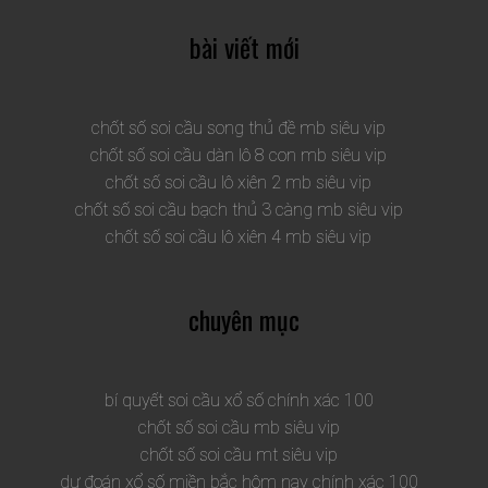
bài viết mới
chốt số soi cầu song thủ đề mb siêu vip
chốt số soi cầu dàn lô 8 con mb siêu vip
chốt số soi cầu lô xiên 2 mb siêu vip
chốt số soi cầu bạch thủ 3 càng mb siêu vip
chốt số soi cầu lô xiên 4 mb siêu vip
chuyên mục
bí quyết soi cầu xổ số chính xác 100
chốt số soi cầu mb siêu vip
chốt số soi cầu mt siêu vip
dự đoán xổ số miền bắc hôm nay chính xác 100