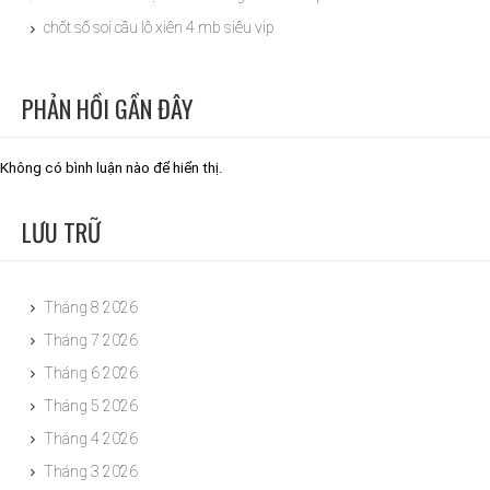
chốt số soi cầu lô xiên 4 mb siêu vip
PHẢN HỒI GẦN ĐÂY
Không có bình luận nào để hiển thị.
LƯU TRỮ
Tháng 8 2026
Tháng 7 2026
Tháng 6 2026
Tháng 5 2026
Tháng 4 2026
Tháng 3 2026