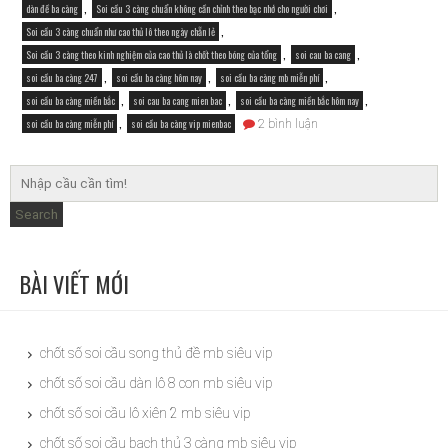
,
,
dàn đề ba càng
Soi cầu 3 càng chuẩn không cần chỉnh theo bạc nhớ cho người chơi
,
Soi cầu 3 càng chuẩn như cao thủ lô theo ngày chẵn lẻ
,
,
Soi cầu 3 càng theo kinh nghiệm của cao thủ là chốt theo bóng của tổng
soi cau ba cang
,
,
,
soi cầu ba càng 247
soi cầu ba càng hôm nay
soi cầu ba càng mb miễn phí
,
,
,
soi cầu ba càng miền bắc
soi cau ba cang mien bac
soi cầu ba càng miền bắc hôm nay
ở
,
soi cầu ba càng miễn phí
soi cầu ba càng vip mienbac
2 bình luận
ba
càng
miền
bắc
hôm
Search
nay
lấy
cầu
BÀI VIẾT MỚI
cũng
ăn
chốt số soi cầu song thủ đề mb siêu vip
chốt số soi cầu dàn lô 8 con mb siêu vip
chốt số soi cầu lô xiên 2 mb siêu vip
chốt số soi cầu bạch thủ 3 càng mb siêu vip