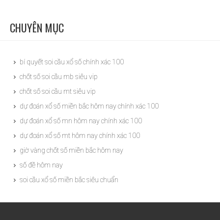
CHUYÊN MỤC
bí quyết soi cầu xổ số chính xác 100
chốt số soi cầu mb siêu vip
chốt số soi cầu mt siêu vip
dự đoán xổ số miền bắc hôm nay chính xác 100
dự đoán xổ số mn hôm nay chính xác 100
dự đoán xổ số mt hôm nay chính xác 100
giờ vàng chốt số miền bắc hôm nay
số đề hôm nay
soi cầu xổ số miền bắc siêu chuẩn