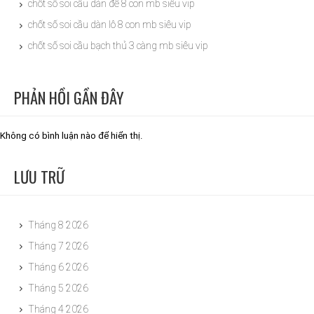
chốt số soi cầu dàn đề 8 con mb siêu vip
chốt số soi cầu dàn lô 8 con mb siêu vip
chốt số soi cầu bạch thủ 3 càng mb siêu vip
PHẢN HỒI GẦN ĐÂY
Không có bình luận nào để hiển thị.
LƯU TRỮ
Tháng 8 2026
Tháng 7 2026
Tháng 6 2026
Tháng 5 2026
Tháng 4 2026