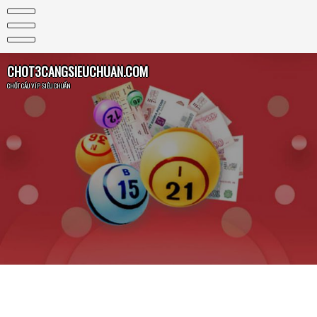
Skip
to
content
CHOT3CANGSIEUCHUAN.COM
CHỐT CẦU VÍP SIÊU CHUẨN