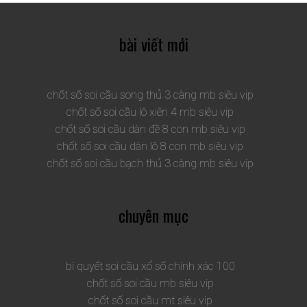
bài viết mới
chốt số soi cầu song thủ 3 càng mb siêu vip
chốt số soi cầu lô xiên 4 mb siêu vip
chốt số soi cầu dàn đề 8 con mb siêu vip
chốt số soi cầu dàn lô 8 con mb siêu vip
chốt số soi cầu bạch thủ 3 càng mb siêu vip
chuyên mục
bí quyết soi cầu xổ số chính xác 100
chốt số soi cầu mb siêu vip
chốt số soi cầu mt siêu vip