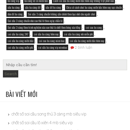
,
,
,
ba càng vip
ba càng xổ số miền bắc
Cách soi cầu ba càng miền bắc hôm nay không trật phát nào
,
,
,
,
cầu ba càng
cầu ba càng đề
cầu đề ba càng
Chia sẻ cách chơi ba càng miền bắc hôm nay cực chuẩn
,
,
dàn đề ba càng
Soi cầu 3 càng chuẩn không cần chỉnh theo bạc nhớ cho người chơi
,
Soi cầu 3 càng chuẩn như cao thủ lô theo ngày chẵn lẻ
,
,
Soi cầu 3 càng theo kinh nghiệm của cao thủ là chốt theo bóng của tổng
soi cau ba cang
,
,
,
soi cầu ba càng 247
soi cầu ba càng hôm nay
soi cầu ba càng mb miễn phí
,
,
,
soi cầu ba càng miền bắc
soi cau ba cang mien bac
soi cầu ba càng miền bắc hôm nay
ở
,
soi cầu ba càng miễn phí
soi cầu ba càng vip mienbac
2 bình luận
ba
càng
miền
bắc
hôm
Search
nay
lấy
cầu
BÀI VIẾT MỚI
cũng
ăn
chốt số soi cầu song thủ 3 càng mb siêu vip
chốt số soi cầu lô xiên 4 mb siêu vip