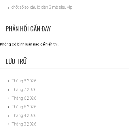
chốt số soi cầu lô xiên 3 mb siêu vip
PHẢN HỒI GẦN ĐÂY
Không có bình luận nào để hiển thị.
LƯU TRỮ
Tháng 8 2026
Tháng 7 2026
Tháng 6 2026
Tháng 5 2026
Tháng 4 2026
Tháng 3 2026