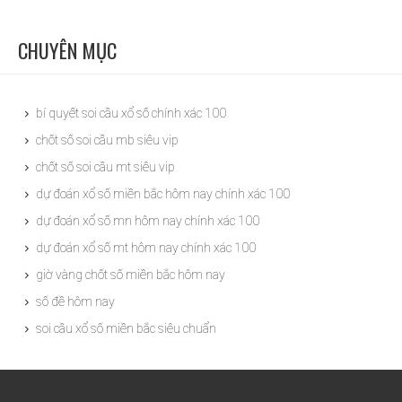
CHUYÊN MỤC
bí quyết soi cầu xổ số chính xác 100
chốt số soi cầu mb siêu vip
chốt số soi cầu mt siêu vip
dự đoán xổ số miền bắc hôm nay chính xác 100
dự đoán xổ số mn hôm nay chính xác 100
dự đoán xổ số mt hôm nay chính xác 100
giờ vàng chốt số miền bắc hôm nay
số đề hôm nay
soi cầu xổ số miền bắc siêu chuẩn