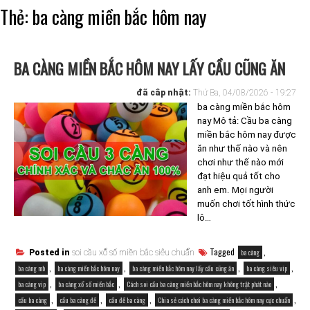
Thẻ:
ba càng miền bắc hôm nay
BA CÀNG MIỀN BẮC HÔM NAY LẤY CẦU CŨNG ĂN
đã câp nhật:
Thứ Ba, 04/08/2026 - 19:27
ba càng miền bắc hôm
nay Mô tả: Cầu ba càng
miền bắc hôm nay được
ăn như thế nào và nên
chơi như thế nào mới
đạt hiệu quả tốt cho
anh em. Mọi người
muốn chơi tốt hình thức
lô…
Tagged
,
ba càng
Posted in
soi cầu xổ số miền bắc siêu chuẩn
,
,
,
,
ba càng mb
ba càng miền bắc hôm nay
ba càng miền bắc hôm nay lấy cầu cũng ăn
ba càng siêu vip
,
,
,
ba càng vip
ba càng xổ số miền bắc
Cách soi cầu ba càng miền bắc hôm nay không trật phát nào
,
,
,
,
cầu ba càng
cầu ba càng đề
cầu đề ba càng
Chia sẻ cách chơi ba càng miền bắc hôm nay cực chuẩn