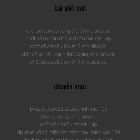
bài viết mới
chốt số soi cầu song thủ đề mb siêu vip
chốt số soi cầu dàn lô 8 con mb siêu vip
chốt số soi cầu lô xiên 2 mb siêu vip
chốt số soi cầu bạch thủ 3 càng mb siêu vip
chốt số soi cầu lô xiên 4 mb siêu vip
chuyên mục
bí quyết soi cầu xổ số chính xác 100
chốt số soi cầu mb siêu vip
chốt số soi cầu mt siêu vip
dự đoán xổ số miền bắc hôm nay chính xác 100