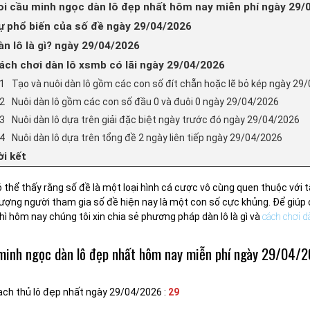
oi cầu minh ngọc dàn lô đẹp nhất hôm nay miễn phí ngày 29/
ự phổ biến của số đề ngày 29/04/2026
àn lô là gì? ngày 29/04/2026
ách chơi dàn lô xsmb có lãi ngày 29/04/2026
Tạo và nuôi dàn lô gồm các con số đít chẵn hoặc lẽ bỏ kép ngày 29
Nuôi dàn lô gồm các con số đầu 0 và đuôi 0 ngày 29/04/2026
Nuôi dàn lô dựa trên giải đặc biệt ngày trước đó ngày 29/04/2026
Nuôi dàn lô dựa trên tổng đề 2 ngày liên tiếp ngày 29/04/2026
ời kết
thể thấy rằng số đề là một loại hình cá cược vô cùng quen thuộc với tấ
lượng người tham gia số đề hiện nay là một con số cực khủng. Để giúp
hì hôm nay chúng tôi xin chia sẻ phương pháp dàn lô là gì và
cách chơi d
 minh ngọc dàn lô đẹp nhất hôm nay miễn phí ngày 29/04/
ạch thủ lô đẹp nhất ngày 29/04/2026 :
29