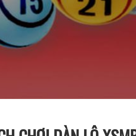
CH CHƠI DÀN LÔ XSMB