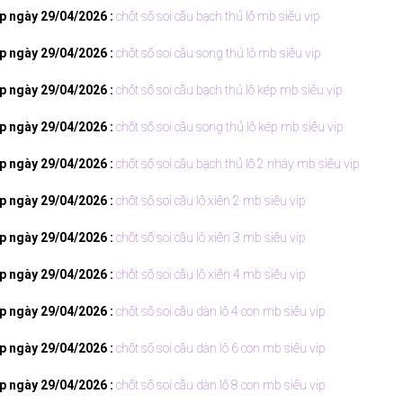
p ngày 29/04/2026 :
chốt số soi cầu bạch thủ lô mb siêu vip
p ngày 29/04/2026 :
chốt số soi cầu song thủ lô mb siêu vip
p ngày 29/04/2026 :
chốt số soi cầu bạch thủ lô kép mb siêu vip
p ngày 29/04/2026 :
chốt số soi cầu song thủ lô kép mb siêu vip
p ngày 29/04/2026 :
chốt số soi cầu bạch thủ lô 2 nháy mb siêu vip
p ngày 29/04/2026 :
chốt số soi cầu lô xiên 2 mb siêu vip
p ngày 29/04/2026 :
chốt số soi cầu lô xiên 3 mb siêu vip
p ngày 29/04/2026 :
chốt số soi cầu lô xiên 4 mb siêu vip
p ngày 29/04/2026 :
chốt số soi cầu dàn lô 4 con mb siêu vip
p ngày 29/04/2026 :
chốt số soi cầu dàn lô 6 con mb siêu vip
p ngày 29/04/2026 :
chốt số soi cầu dàn lô 8 con mb siêu vip