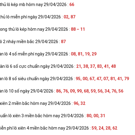
thủ lô kép mb hôm nay 29/04/2026 :
66
thủ lô miễn phí ngày 29/04/2026 :
02, 87
ong thủ lô kép hôm nay 29/04/2026 :
88 – 11
lô 2 nháy miền bắc 29/04/2026 :
87
àn lô 4 số miễn phí ngày 29/04/2026 :
08, 81, 19, 29
àn lô 6 số cực chuẩn ngày 29/04/2026 :
21, 38, 37, 83, 41, 48
àn lô 8 số siêu chuẩn ngày 29/04/2026 :
95, 00, 67, 47, 07, 81, 41, 79
àn lô 10 số ngày 29/04/2026 :
86, 76, 09, 99, 68, 59, 56, 34, 76, 56
ô xiên 2 miền bắc hôm nay 29/04/2026 :
96, 32
huẩn lô xiên 3 miền bắc hôm nay 29/04/2026 :
80, 00, 31
iễn phí lô xiên 4 miền bắc hôm nay 29/04/2026 :
59, 24, 28, 62