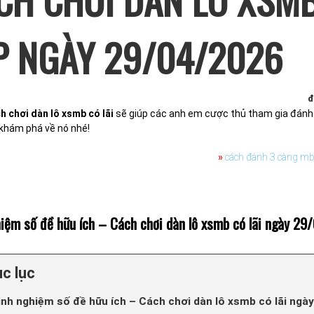
P NGÀY 29/04/2026
đ
h chơi dàn lô xsmb có lãi
sẽ giúp các anh em cược thủ tham gia đánh 
 khám phá về nó nhé!
»
cách đánh 3 càng m
iệm số đề hữu ích – Cách chơi dàn lô xsmb có lãi ngày 2
c lục
inh nghiệm số đề hữu ích – Cách chơi dàn lô xsmb có lãi ngà