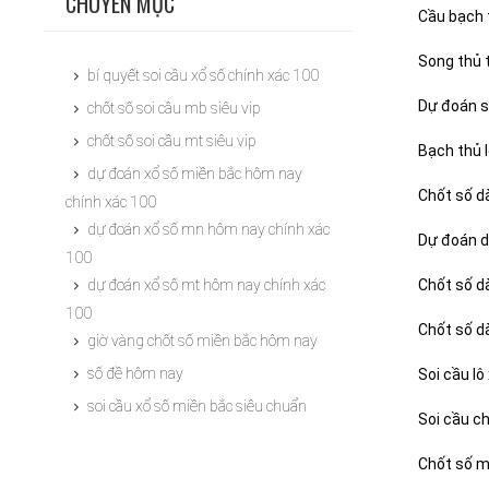
CHUYÊN MỤC
Cầu bạch 
Song thủ 
bí quyết soi cầu xổ số chính xác 100
Dự đoán s
chốt số soi cầu mb siêu vip
chốt số soi cầu mt siêu vip
Bạch thủ 
dự đoán xổ số miền bắc hôm nay
Chốt số d
chính xác 100
dự đoán xổ số mn hôm nay chính xác
Dự đoán d
100
dự đoán xổ số mt hôm nay chính xác
Chốt số d
100
Chốt số d
giờ vàng chốt số miền bắc hôm nay
số đề hôm nay
Soi cầu l
soi cầu xổ số miền bắc siêu chuẩn
Soi cầu c
Chốt số m