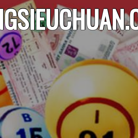
NGSIEUCHUAN.