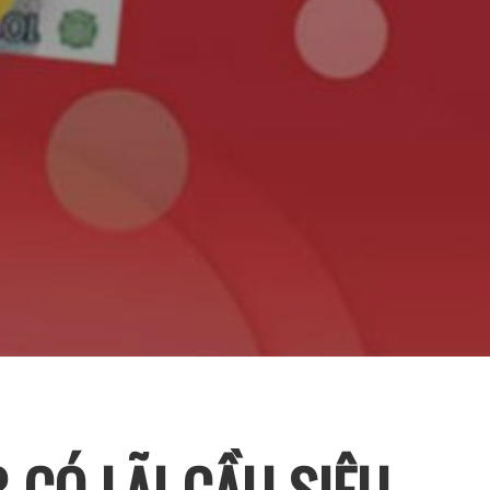
 CÓ LÃI CẦU SIÊU