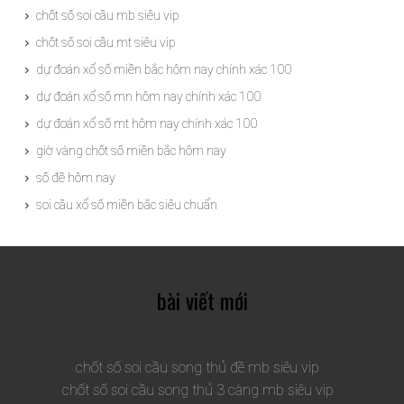
chốt số soi cầu mb siêu vip
chốt số soi cầu mt siêu vip
dự đoán xổ số miền bắc hôm nay chính xác 100
dự đoán xổ số mn hôm nay chính xác 100
dự đoán xổ số mt hôm nay chính xác 100
giờ vàng chốt số miền bắc hôm nay
số đề hôm nay
soi cầu xổ số miền bắc siêu chuẩn
bài viết mới
chốt số soi cầu song thủ đề mb siêu vip
chốt số soi cầu song thủ 3 càng mb siêu vip