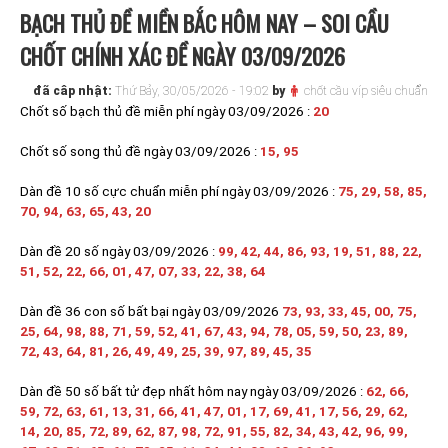
BẠCH THỦ ĐỀ MIỀN BẮC HÔM NAY – SOI CẦU
CHỐT CHÍNH XÁC ĐỀ NGÀY 03/09/2026
đã câp nhật:
Thứ Bảy, 30/05/2026 - 19:02
by
chốt cầu víp siêu chuẩn
Chốt số bạch thủ đề miễn phí ngày 03/09/2026 :
20
Chốt số song thủ đề ngày 03/09/2026 :
15, 95
Dàn đề 10 số cực chuẩn miễn phí ngày 03/09/2026 :
75, 29, 58, 85,
70, 94, 63, 65, 43, 20
Dàn đề 20 số ngày 03/09/2026 :
99, 42, 44, 86, 93, 19, 51, 88, 22,
51, 52, 22, 66, 01, 47, 07, 33, 22, 38, 64
Dàn đề 36 con số bất bại ngày 03/09/2026
73, 93, 33, 45, 00, 75,
25, 64, 98, 88, 71, 59, 52, 41, 67, 43, 94, 78, 05, 59, 50, 23, 89,
72, 43, 64, 81, 26, 49, 49, 25, 39, 97, 89, 45, 35
Dàn đề 50 số bất tử đẹp nhất hôm nay ngày 03/09/2026 :
62, 66,
59, 72, 63, 61, 13, 31, 66, 41, 47, 01, 17, 69, 41, 17, 56, 29, 62,
14, 20, 85, 72, 89, 62, 87, 98, 72, 91, 55, 82, 34, 43, 42, 96, 99,