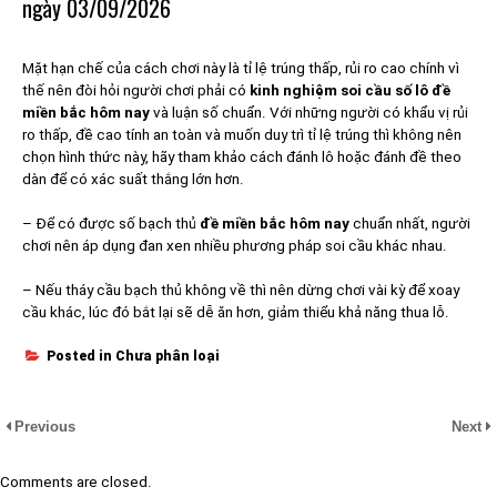
ngày 03/09/2026
Mặt hạn chế của cách chơi này là tỉ lệ trúng thấp, rủi ro cao chính vì
thế nên đòi hỏi người chơi phải có
kinh nghiệm soi cầu số lô đề
miền bắc hôm nay
và luận số chuẩn. Với những người có khẩu vị rủi
ro thấp, đề cao tính an toàn và muốn duy trì tỉ lệ trúng thì không nên
chọn hình thức này, hãy tham khảo cách đánh lô hoặc đánh đề theo
dàn để có xác suất thắng lớn hơn.
– Để có được số bạch thủ
đề miền bắc hôm nay
chuẩn nhất, người
chơi nên áp dụng đan xen nhiều phương pháp soi cầu khác nhau.
– Nếu tháy cầu bạch thủ không về thì nên dừng chơi vài kỳ để xoay
cầu khác, lúc đó bắt lại sẽ dễ ăn hơn, giảm thiểu khả năng thua lỗ.
Posted in Chưa phân loại
Previous
Next
Comments are closed.