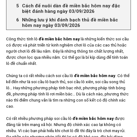
Cách để nuôi dàn đề miền bắc hôm nay đặc
biệt đánh hàng ngày 03/09/2026
Những lưu ý khi đánh bạch thủ đề miền bắc
hôm nay ngày 03/09/2026
Công thức tính lô
đề miền bắc hôm nay
là những kiến thức soi cầu
có được và phát triển từ kinh nghiệm chơi lô của các cao thủ hoặc
người chơi lô đề lâu năm. Đây là những thông tin chất lượng nhất,
được chọn lọc qua nhiều năm. Có thể gọi là bí kíp dùng để tính toán
lô đề chuẩn nhất.
Chúng ta có rất nhiều cách soi cầu lô
đề miền bắc hôm nay
. Có thể
kể đến như là soi cầu lô bạch thủ, soi cầu lô xiên, soi cầu song thủ
lô… Hay những phương pháp tính bạc nhớ, phương pháp tính bóng
đề, phương pháp tính lô rơi miền bắc… Dù là cách nào, phương thức
nào thì điểm chung vẫn là tìm ra những con số kết có độ chính xác
cao.
Có rất nhiều phương pháp soi cầu lô
đề miền bắc hôm nay
được
đăng tải trên mạng xã hội. Nhưng độ chính xác cao lại không có
nhiều. Vì các bạn phải hiểu khi chơi lô đề thì đây là trò chơi may rủi.
Đa phần các phương pháp tốt thì lại có độ khó cao, đòi hỏi dùng