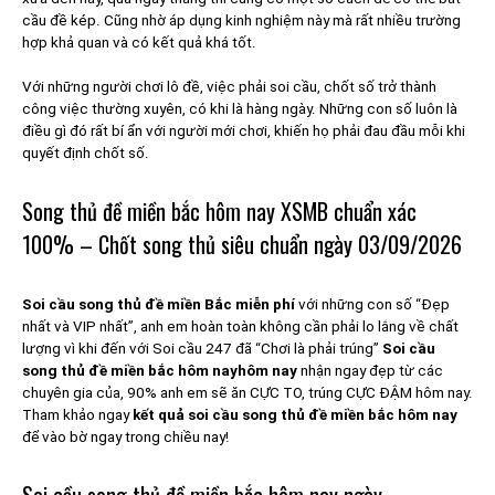
cầu đề kép. Cũng nhờ áp dụng kinh nghiệm này mà rất nhiều trường
hợp khả quan và có kết quả khá tốt.
Với những người chơi lô đề, việc phải soi cầu, chốt số trở thành
công việc thường xuyên, có khi là hàng ngày. Những con số luôn là
điều gì đó rất bí ẩn với người mới chơi, khiến họ phải đau đầu mỗi khi
quyết định chốt số.
Song thủ đề miền bắc hôm nay XSMB chuẩn xác
100% – Chốt song thủ siêu chuẩn ngày 03/09/2026
Soi cầu song thủ đề miền Bắc miễn phí
với những con số “Đẹp
nhất và VIP nhất”, anh em hoàn toàn không cần phải lo lắng về chất
lượng vì khi đến với Soi cầu 247 đã “Chơi là phải trúng”
Soi cầu
song thủ
đề miền bắc hôm nay
hôm nay
nhận ngay đẹp từ các
chuyên gia của, 90% anh em sẽ ăn CỰC TO, trúng CỰC ĐẬM hôm nay.
Tham khảo ngay
kết quả soi cầu song thủ
đề miền bắc hôm nay
để vào bờ ngay trong chiều nay!
Soi cầu song thủ đề miền bắc hôm nay ngày