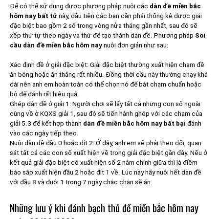
Để có thể sử dụng được phương pháp nuôi các
dàn đề miền bắc
hôm nay bất tử
này, đầu tiên các bạn cần phải thống kê được giải
đặc biệt bao gồm 2 số trong vòng nửa tháng gần nhất, sau đó sẽ
xếp thứ tự theo ngày và thứ để tạo thành dàn đề. Phương pháp
Soi
cầu dàn đề miền bắc hôm nay
nuôi đơn giản như sau:
Xác định đề ở giải đặc biệt: Giải đặc biệt thường xuất hiện chạm đề
ăn bóng hoặc ăn thằng rất nhiều. Đồng thời cầu này thường chạy khá
dài nên anh em hoàn toàn có thể chọn nó để bắt chạm chuẩn hoặc
bộ để đánh rất hiệu quả.
Ghép dàn đề ở giải 1: Người chơi sẽ lấy tất cả những con số ngoài
cùng về ở KQXS giải 1, sau đó sẽ tiến hành ghép với các chạm của
giải 5.3 để kết hợp thành
dàn đề miền bắc hôm nay bất bại
đánh
vào các ngày tiếp theo.
Nuôi dàn đề đầu 0 hoặc đít 2: Ở đây, anh em sẽ phải theo dõi, quan
sát tất cả các con số xuất hiện về trong giải đặc biệt gần đây. Nếu ở
kết quả giải đặc biệt có xuất hiện số 2 nằm chính giữa thì là điềm
báo sắp xuất hiện đầu 2 hoặc đít 1 về. Lúc này hãy nuôi hết dàn đề
với đầu 8 và đuôi 1 trong 7 ngày chắc chắn sẽ ăn.
Những lưu ý khi đánh bạch thủ đề miền bắc hôm nay