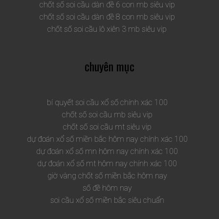
chốt số soi cầu dàn đề 6 con mb siêu vip
chốt số soi cầu dàn đề 8 con mb siêu vip
chốt số soi cầu lô xiên 3 mb siêu vip
chuyên mục
bí quyết soi cầu xổ số chính xác 100
chốt số soi cầu mb siêu vip
chốt số soi cầu mt siêu vip
dự đoán xổ số miền bắc hôm nay chính xác 100
dự đoán xổ số mn hôm nay chính xác 100
dự đoán xổ số mt hôm nay chính xác 100
giờ vàng chốt số miền bắc hôm nay
số đề hôm nay
soi cầu xổ số miền bắc siêu chuẩn