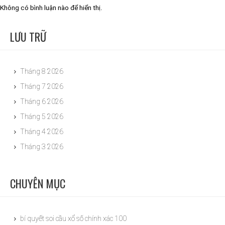
Không có bình luận nào để hiển thị.
LƯU TRỮ
Tháng 8 2026
Tháng 7 2026
Tháng 6 2026
Tháng 5 2026
Tháng 4 2026
Tháng 3 2026
CHUYÊN MỤC
bí quyết soi cầu xổ số chính xác 100