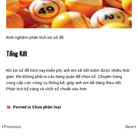
Kinh nghiệm phân tích xin số đề
Tổng Kết
Khi xin số đề hôm nay miễn phí, anh em sẽ tiết kiệm được nhiều thời
gian. Khi không phải ra các hàng quán để chọn số. Chuyên trang
cung cấp các công cụ thống kê, giúp anh em dễ dàng theo dõi.
Phân tích kỹ càng và chốt số chuẩn xác hơn.
Posted in Chưa phân loại
Previous
Next