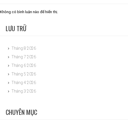
Không có bình luận nào để hiển thị.
LƯU TRỮ
Tháng 8 2026
Tháng 7 2026
Tháng 6 2026
Tháng 5 2026
Tháng 4 2026
Tháng 3 2026
CHUYÊN MỤC