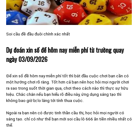
Soi cầu đề đầu đuôi chính xác nhất
Dự đoán xin số đề hôm nay miễn phí từ trường quay
ngày 03/09/2026
Để xin số đề hôm nay miễn phí tốt thì bắt đầu cuộc chơi bạn cần có
một hướng chơi rõ ràng. Tốt hơn cả bạn nên học hỏi mọi người chơi
ra sao trong suốt thời gian qua, chơi theo cách nào thì thực sự hữu
hiệu. Chắc chắn nếu bạn hiểu rõ điều này, ứng dụng sáng tạo thì
không bao giờ bị lo lắng tới tính thua cuộc.
Ngoài ra bạn nên có được tinh thần cầu thị, học hỏi mọi người có
sáng tạo. chỉ có như thế bạn mới soi cầu lô 666 ăn tiền nhiều nhất có
thể.