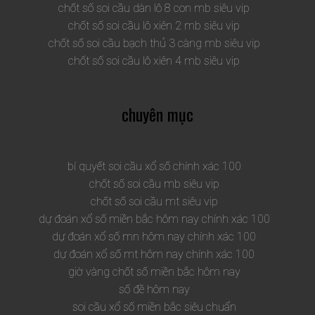
chốt số soi cầu dàn lô 8 con mb siêu vip
chốt số soi cầu lô xiên 2 mb siêu vip
chốt số soi cầu bạch thủ 3 càng mb siêu vip
chốt số soi cầu lô xiên 4 mb siêu vip
chuyên mục
bí quyết soi cầu xổ số chính xác 100
chốt số soi cầu mb siêu vip
chốt số soi cầu mt siêu vip
dự đoán xổ số miền bắc hôm nay chính xác 100
dự đoán xổ số mn hôm nay chính xác 100
dự đoán xổ số mt hôm nay chính xác 100
giờ vàng chốt số miền bắc hôm nay
số đề hôm nay
soi cầu xổ số miền bắc siêu chuẩn