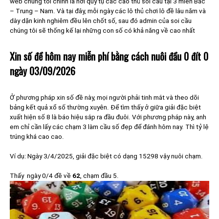
web chúng tôi chính là nơi quy tụ các cao thủ soi cầu tại 3 miền Bắc
– Trung – Nam. Và tại đây, mỗi ngày các lô thủ chơi lô đề lâu năm và
dày dặn kinh nghiêm đều lên chốt số, sau đó admin của soi cầu
chúng tôi sẽ thống kế lại những con số có khả năng về cao nhất
Xin số đề hôm nay miễn phí bằng cách nuôi đầu 0 đít 0
ngày 03/09/2026
Ở phương pháp xin số đề này, mọi người phải tinh mắt và theo dõi
bảng kết quả xổ số thường xuyên. Để tìm thấy ở giữa giải đặc biệt
xuất hiện số 8 là báo hiệu sắp ra đầu đuôi. Với phương pháp này, anh
em chỉ cần lấy các chạm 3 làm cầu số đẹp để đánh hôm nay. Thì tỷ lệ
trúng khá cao cao.
Ví dụ: Ngày 3/4/2025, giải đặc biệt có dạng 15298 vậy nuôi chạm.
Thấy ngày 0/4 đề về
62
, chạm đầu 5.