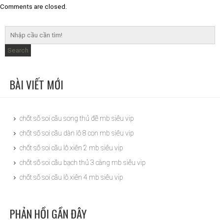
Comments are closed.
Search
BÀI VIẾT MỚI
chốt số soi cầu song thủ đề mb siêu vip
chốt số soi cầu dàn lô 8 con mb siêu vip
chốt số soi cầu lô xiên 2 mb siêu vip
chốt số soi cầu bạch thủ 3 càng mb siêu vip
chốt số soi cầu lô xiên 4 mb siêu vip
PHẢN HỒI GẦN ĐÂY